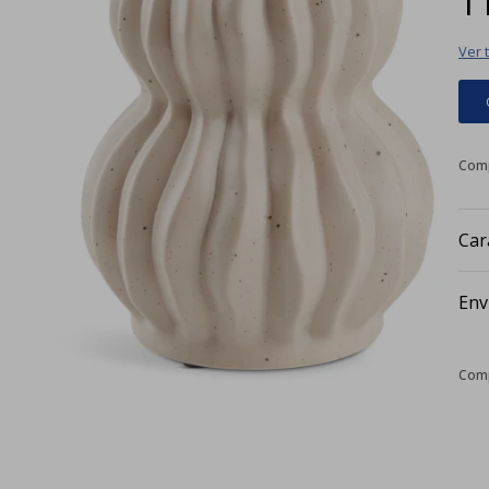
Ver 
Car
Env