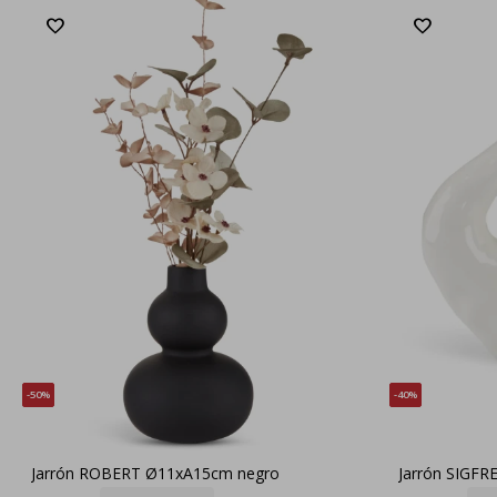
50
40
Jarrón ROBERT Ø11xA15cm negro
Jarrón SIGF