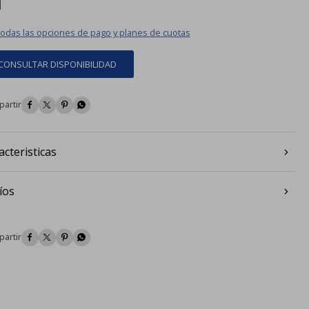
todas las opciones de pago y planes de cuotas
CONSULTAR DISPONIBILIDAD




acteristicas
íos



