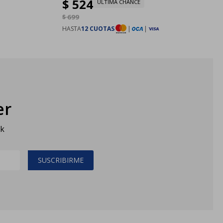
$
524
ULTIMA CHANCE
$
699
HASTA
12 CUOTAS
|
|
er
sk
SUSCRIBIRME