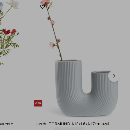
25
parente
Jarrón TORMUND A18xL6xA17cm azul