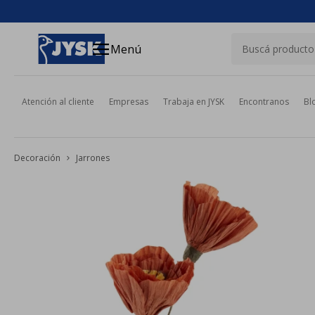
close
menu
Menú
Atención al cliente
Empresas
Trabaja en JYSK
Encontranos
Bl
Decoración
Jarrones