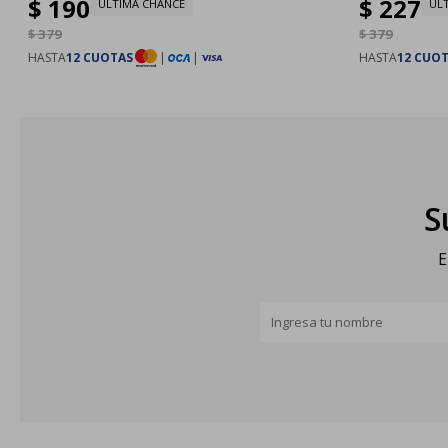
$
190
$
227
ULTIMA CHANCE
UL
$
379
$
379
HASTA
12 CUOTAS
|
|
HASTA
12 CUO
S
E