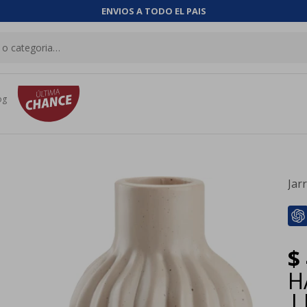
ENVIOS A TODO EL PAIS
og
Jar
$
H
|