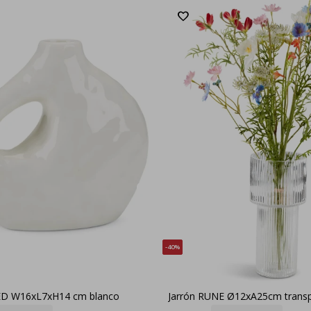
40
RED W16xL7xH14 cm blanco
Jarrón RUNE Ø12xA25cm trans