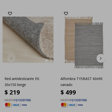
Red antideslizante EK
Alfombra TYSBAST 60x90
30x150 beige
variado
$
219
$
499
HASTA
12 CUOTAS
HASTA
12 CUOTAS
|
|
|
|