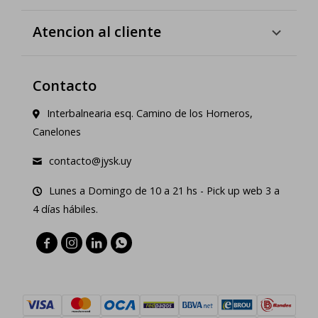
Atencion al cliente
Contacto
Interbalnearia esq. Camino de los Horneros,
Canelones
contacto@jysk.uy
Lunes a Domingo de 10 a 21 hs - Pick up web 3 a
4 días hábiles.



