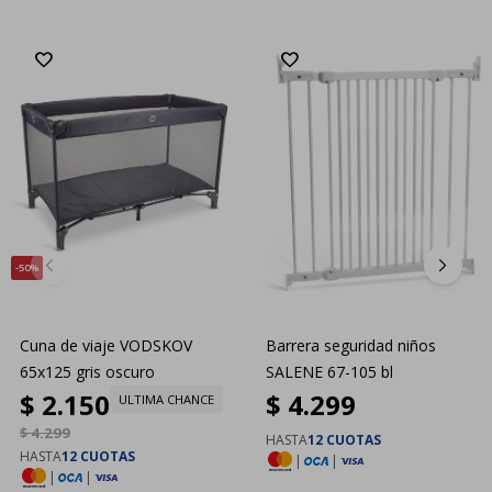
50
Cuna de viaje VODSKOV
Barrera seguridad niños
65x125 gris oscuro
SALENE 67-105 bl
$
2.150
$
4.299
ULTIMA CHANCE
$
4.299
HASTA
12 CUOTAS
HASTA
12 CUOTAS
|
|
|
|