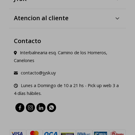
Atencion al cliente
Contacto
Interbalnearia esq. Camino de los Horneros,
Canelones
contacto@jysk.uy
Lunes a Domingo de 10 a 21 hs - Pick up web 3 a
4 días hábiles.



