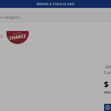
ENVIOS A TODO EL PAIS
og
ULT
Cun
$
HA