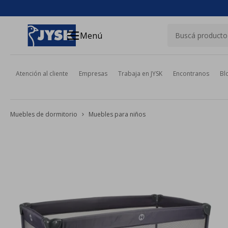
close
menu
Menú
Atención al cliente
Empresas
Trabaja en JYSK
Encontranos
Bl
Muebles de dormitorio
Muebles para niños