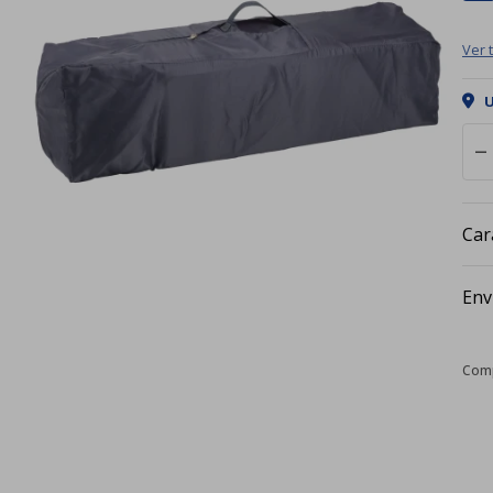
Ver 
U
remove
Car
Env