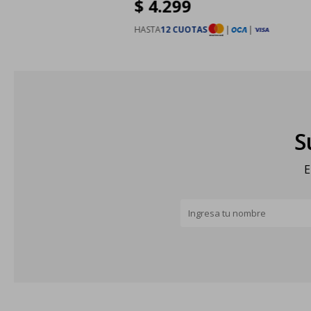
$
4.299
HASTA
12 CUOTAS
|
|
S
E