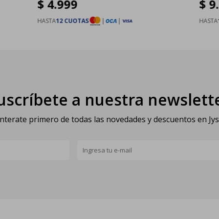
$
4.999
$
9
HASTA
12 CUOTAS
|
|
HASTA
uscríbete a nuestra newslett
nterate primero de todas las novedades y descuentos en Jy