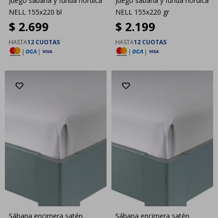
Juego sábana y funda nórdica
Juego sábana y funda nórdica
NELL 155x220 bl
NELL 155x220 gr
$
2.699
$
2.199
HASTA
12 CUOTAS
HASTA
12 CUOTAS
|
|
|
|
Sábana encimera satén
Sábana encimera satén