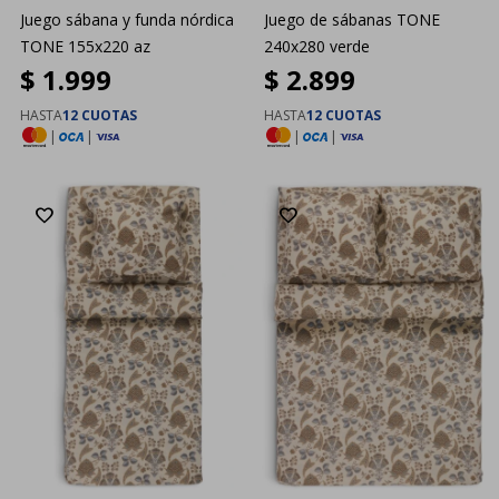
Juego sábana y funda nórdica
Juego de sábanas TONE
TONE 155x220 az
240x280 verde
$
1.999
$
2.899
HASTA
12 CUOTAS
HASTA
12 CUOTAS
|
|
|
|