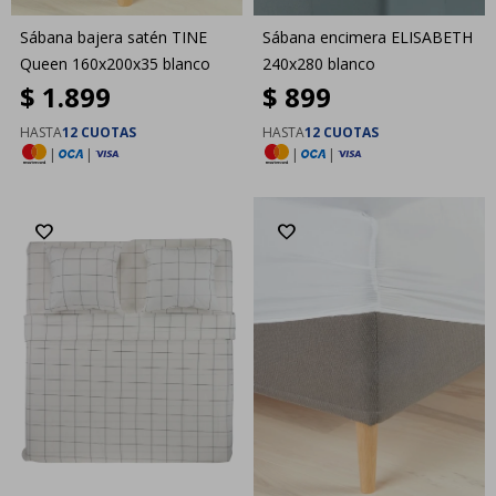
Sábana bajera satén TINE
Sábana encimera ELISABETH
Queen 160x200x35 blanco
240x280 blanco
$
1.899
$
899
HASTA
12 CUOTAS
HASTA
12 CUOTAS
|
|
|
|