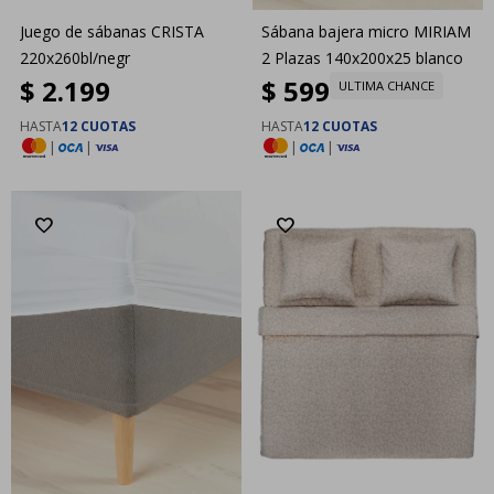
Juego de sábanas CRISTA
Sábana bajera micro MIRIAM
220x260bl/negr
2 Plazas 140x200x25 blanco
$
2.199
$
599
ULTIMA CHANCE
HASTA
12 CUOTAS
HASTA
12 CUOTAS
|
|
|
|