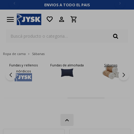
ENVIOS A TODO EL PAIS
close
menu
favorite
Ropa de cama
Sábanas
Fundas de almohada
Sábanas
Colchas