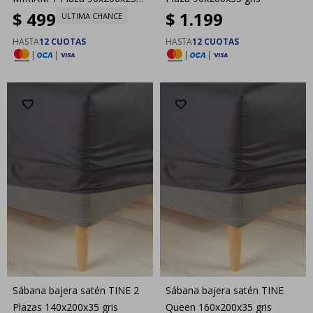
$
499
$
1.199
gris
ULTIMA CHANCE
HASTA
12 CUOTAS
HASTA
12 CUOTAS
|
|
|
|
Sábana bajera satén TINE 2
Sábana bajera satén TINE
Plazas 140x200x35 gris
Queen 160x200x35 gris