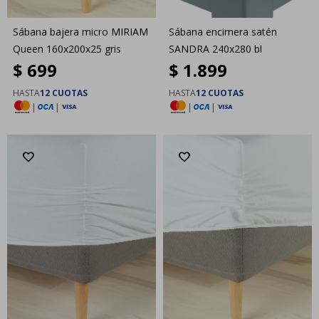
Sábana bajera micro MIRIAM
Sábana encimera satén
Queen 160x200x25 gris
SANDRA 240x280 bl
$
699
$
1.899
HASTA
12 CUOTAS
HASTA
12 CUOTAS
|
|
|
|