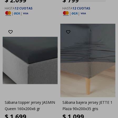
HASTA
12 CUOTAS
HASTA
12 CUOTAS
|
|
|
|
Sábana topper jersey JASMIN
Sábana bajera jersey JETTE 1
Queen 160x200x6 gr
Plaza 90x200x35 gris
$
1.699
$
1.099