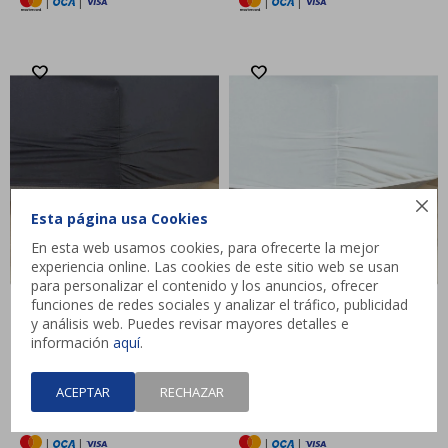
|
|
|
|

Esta página usa Cookies
En esta web usamos cookies, para ofrecerte la mejor
experiencia online. Las cookies de este sitio web se usan
para personalizar el contenido y los anuncios, ofrecer
funciones de redes sociales y analizar el tráfico, publicidad
y análisis web. Puedes revisar mayores detalles e
Sábana bajera jersey JENNY
Sábana bajera jersey JETTE
información
aquí
.
140/150x200x35 gris osc
140/150x200x35 blanco
$
899
$
1.399
ULTIMA CHANCE
ACEPTAR
RECHAZAR
HASTA
12 CUOTAS
HASTA
12 CUOTAS
|
|
|
|