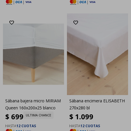
|
|
|
|
Sábana bajera micro MIRIAM
Sábana encimera ELISABETH
Queen 160x200x25 blanco
270x280 bl
$
699
$
1.099
ULTIMA CHANCE
HASTA
12 CUOTAS
HASTA
12 CUOTAS