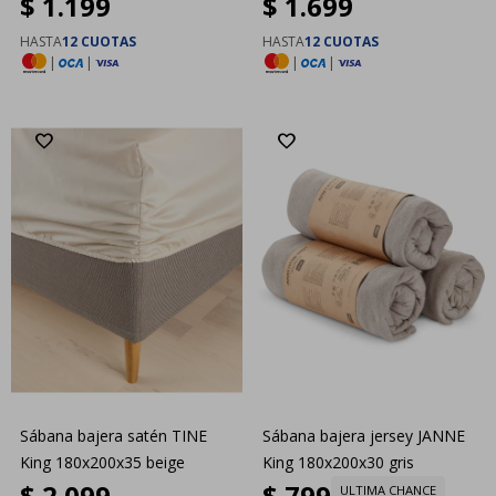
$
1.199
$
1.699
HASTA
12 CUOTAS
HASTA
12 CUOTAS
|
|
|
|
Sábana bajera satén TINE
Sábana bajera jersey JANNE
King 180x200x35 beige
King 180x200x30 gris
$
2.099
$
799
ULTIMA CHANCE