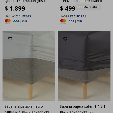
Queen 160x200x35 gris cl
1 Plaza 90x200x25 blanco
$
1.899
$
499
ULTIMA CHANCE
HASTA
12 CUOTAS
HASTA
12 CUOTAS
|
|
|
|
Sábana ajustable micro
Sábana bajera satén TINE 1
MIRIAM 1 Plaza 90x200x25
Plaza 90x200x35 gris