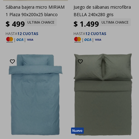
Sábana bajera micro MIRIAM
Juego de sábanas microfibra
1 Plaza 90x200x25 blanco
BELLA 240x280 gris
$
499
$
1.499
ULTIMA CHANCE
ULTIMA CHANCE
HASTA
12 CUOTAS
HASTA
12 CUOTAS
|
|
|
|