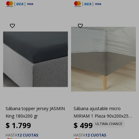
|
|
|
|
Sábana topper jersey JASMIN
Sábana ajustable micro
King 180x200 gr
MIRIAM 1 Plaza 90x200x25
$
1.799
$
499
gris
ULTIMA CHANCE
HASTA
12 CUOTAS
HASTA
12 CUOTAS