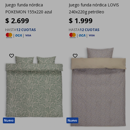
Juego funda nórdica
Juego funda nórdica LOVIS
POKEMON 155x220 azul
240x220g petróleo
$
2.699
$
1.999
HASTA
12 CUOTAS
HASTA
12 CUOTAS
|
|
|
|