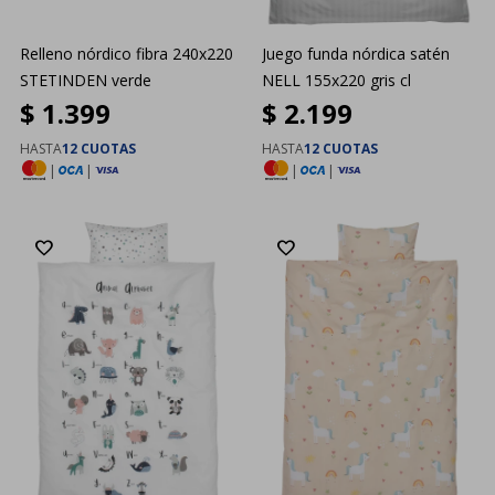
Relleno nórdico fibra 240x220
Juego funda nórdica satén
STETINDEN verde
NELL 155x220 gris cl
$
1.399
$
2.199
HASTA
12 CUOTAS
HASTA
12 CUOTAS
|
|
|
|