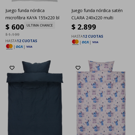
Juego funda nórdica
Juego funda nórdica satén
microfibra KAYA 155x220 bl
CLARA 240x220 multi
$
600
$
2.899
ULTIMA CHANCE
$
1.199
HASTA
12 CUOTAS
HASTA
12 CUOTAS
|
|
|
|