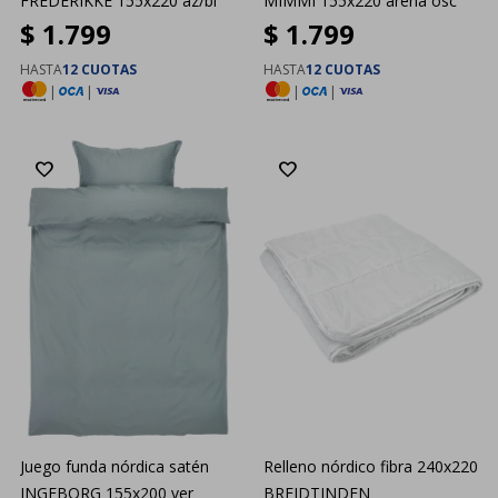
FREDERIKKE 155x220 az/bl
MIMMI 155x220 arena osc
$
1.799
$
1.799
HASTA
12 CUOTAS
HASTA
12 CUOTAS
|
|
|
|
Juego funda nórdica satén
Relleno nórdico fibra 240x220
INGEBORG 155x200 ver
BREIDTINDEN