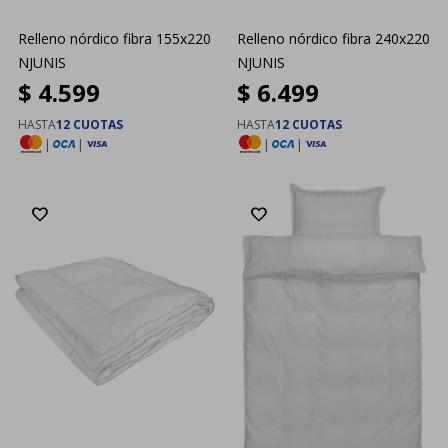
Relleno nórdico fibra 155x220
Relleno nórdico fibra 240x220
NJUNIS
NJUNIS
$
4.599
$
6.499
HASTA
12 CUOTAS
HASTA
12 CUOTAS
|
|
|
|