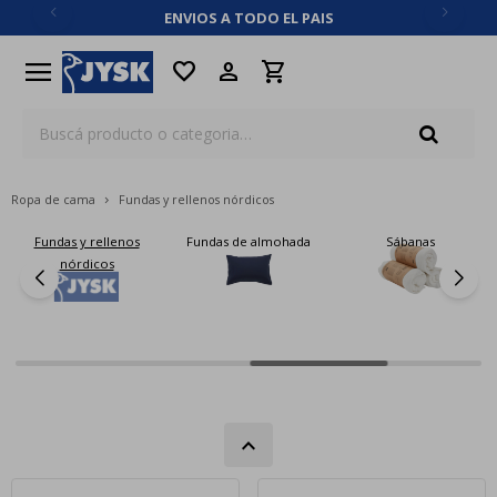
ENVIOS A TODO EL PAIS
close
menu
favorite
Ropa de cama
Fundas y rellenos nórdicos
Fundas y rellenos
Fundas de almohada
Sábanas
nórdicos