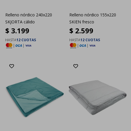
Relleno nórdico 240x220
Relleno nórdico 155x220
SKJORTA cálido
SKIEN fresco
$
3.199
$
2.599
HASTA
12 CUOTAS
HASTA
12 CUOTAS
|
|
|
|