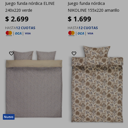
Juego funda nórdica ELINE
Juego funda nórdica
240x220 verde
NIKOLINE 155x220 amarillo
$
2.699
$
1.699
HASTA
12 CUOTAS
HASTA
12 CUOTAS
|
|
|
|