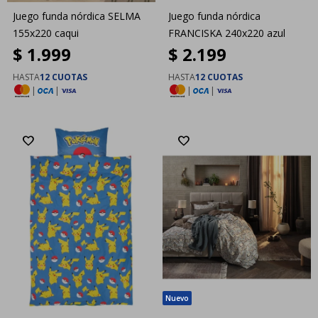
Juego funda nórdica SELMA
Juego funda nórdica
155x220 caqui
FRANCISKA 240x220 azul
$
1.999
$
2.199
HASTA
12 CUOTAS
HASTA
12 CUOTAS
|
|
|
|