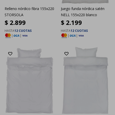
Relleno nórdico fibra 155x220
Juego funda nórdica satén
STORSOLA
NELL 155x220 blanco
$
2.899
$
2.199
HASTA
12 CUOTAS
HASTA
12 CUOTAS
|
|
|
|