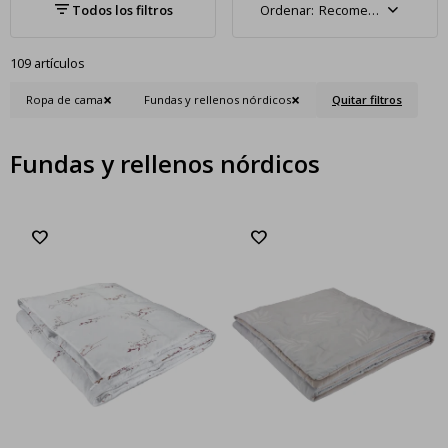
Recomendados
109 artículos
Ropa de cama
Fundas y rellenos nórdicos
Quitar filtros
Fundas y rellenos nórdicos