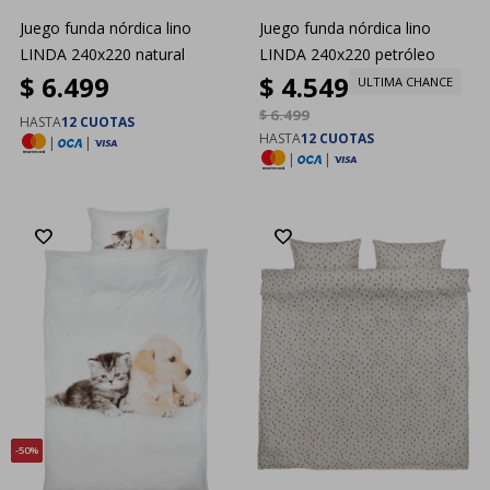
Juego funda nórdica lino
Juego funda nórdica lino
LINDA 240x220 natural
LINDA 240x220 petróleo
$
6.499
$
4.549
ULTIMA CHANCE
$
6.499
HASTA
12 CUOTAS
HASTA
12 CUOTAS
|
|
|
|
50