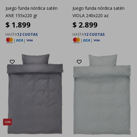
Juego funda nórdica satén
Juego funda nórdica satén
ANE 155x220 gr
VIOLA 240x220 az
$
1.899
$
2.899
HASTA
12 CUOTAS
HASTA
12 CUOTAS
|
|
|
|
50