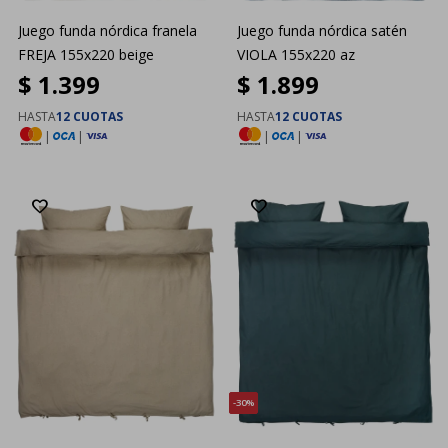
Juego funda nórdica franela
Juego funda nórdica satén
FREJA 155x220 beige
VIOLA 155x220 az
$
1.399
$
1.899
HASTA
12 CUOTAS
HASTA
12 CUOTAS
|
|
|
|
30