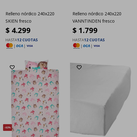
Relleno nórdico 240x220
Relleno nórdico 240x220
SKIEN fresco
VANNTINDEN fresco
$
4.299
$
1.799
HASTA
12 CUOTAS
HASTA
12 CUOTAS
|
|
|
|
60