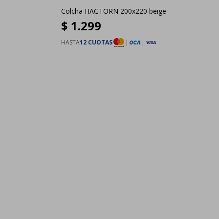
s
Colcha HAGTORN 200x220 beige
$
1.299
HASTA
12 CUOTAS
|
|