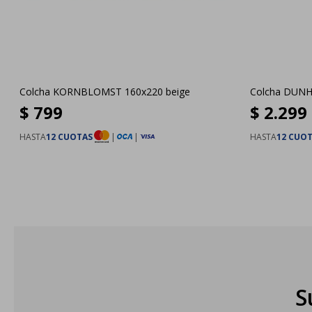
Colcha KORNBLOMST 160x220 beige
Colcha DUNH
$
799
$
2.299
HASTA
12 CUOTAS
|
|
HASTA
12 CUO
S