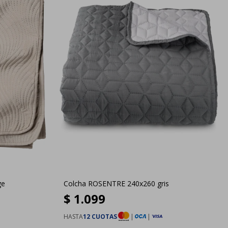
ge
Colcha ROSENTRE 240x260 gris
$
1.099
HASTA
12 CUOTAS
|
|