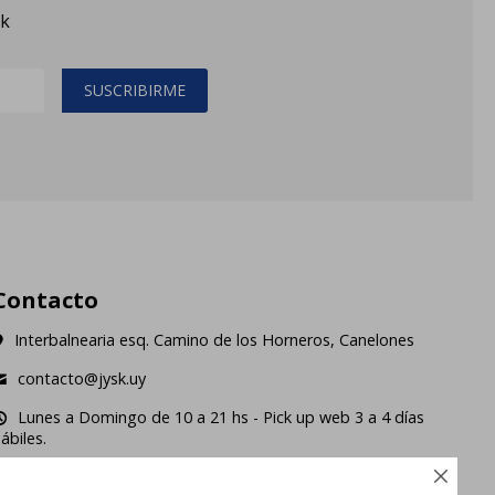
sk
SUSCRIBIRME
Contacto
Interbalnearia esq. Camino de los Horneros, Canelones
contacto@jysk.uy
Lunes a Domingo de 10 a 21 hs - Pick up web 3 a 4 días
ábiles.




