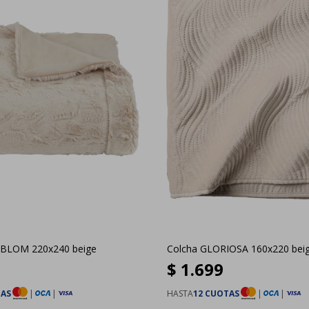
BLOM 220x240 beige
Colcha GLORIOSA 160x220 bei
$
1.699
TAS
|
|
HASTA
12 CUOTAS
|
|