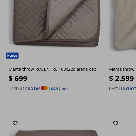
Manta throw ROSENTRE 160x220 arena osc
Manta throw 
$
699
$
2.599
HASTA
12 CUOTAS
|
|
HASTA
12 CUO