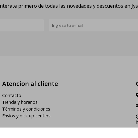
nterate primero de todas las novedades y descuentos en Jy
Atencion al cliente
Contacto
Tienda y horarios
Términos y condiciones
Envíos y pick up centers
h