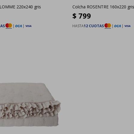
LOMME 220x240 gris
Colcha ROSENTRE 160x220 gri
$
799
TAS
|
|
HASTA
12 CUOTAS
|
|