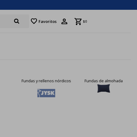
favorite
Favoritos
$
0
Fundas y rellenos nórdicos
Fundas de almohada