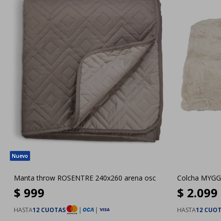
Manta throw ROSENTRE 240x260 arena osc
Colcha MYGG
$
999
$
2.099
HASTA
12 CUOTAS
|
|
HASTA
12 CUO