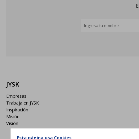
E
JYSK
Empresas
Trabaja en JYSK
Inspiración
Misión
Visión
Esta página usa Cookies