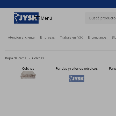
close
menu
Menú
Atención al cliente
Empresas
Trabaja en JYSK
Encontranos
Bl
Ropa de cama
Colchas
Colchas
Fundas y rellenos nórdicos
Fun