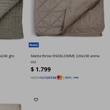
240 gris
Manta throw ENGBLOMME 220x240 arena
osc
$
1.799
HASTA
12 CUOTAS
|
|