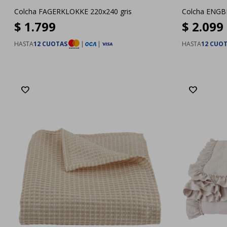
Colcha FAGERKLOKKE 220x240 gris
Colcha ENGB
$
1.799
$
2.099
HASTA
12 CUOTAS
|
|
HASTA
12 CUO