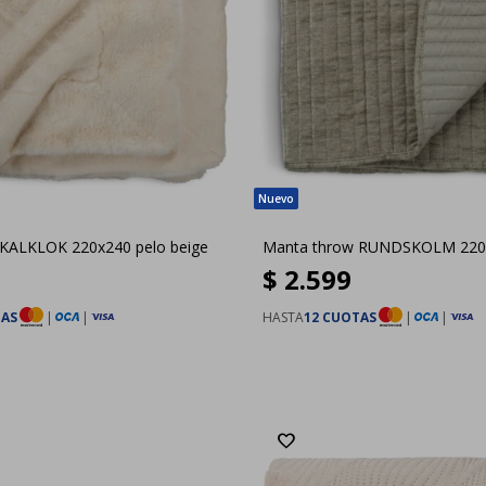
KALKLOK 220x240 pelo beige
Manta throw RUNDSKOLM 220x
$
2.599
TAS
|
|
HASTA
12 CUOTAS
|
|