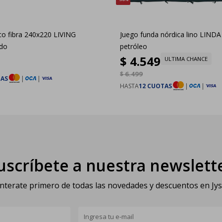
co fibra 240x220 LIVING
Juego funda nórdica lino LIND
ido
petróleo
$
4.549
ULTIMA CHANCE
$
6.499
TAS
|
|
HASTA
12 CUOTAS
|
|
uscríbete a nuestra newslett
nterate primero de todas las novedades y descuentos en Jy