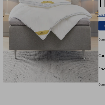
|
Ver 
Car
Env