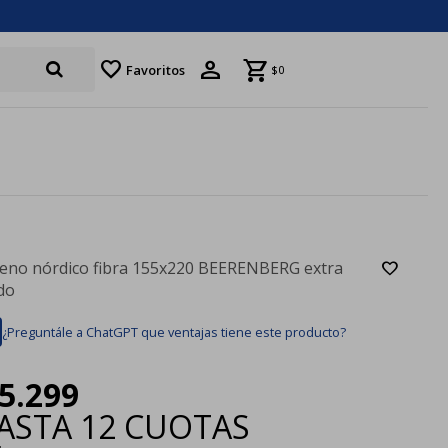
favorite
Favoritos
$
0
leno nórdico fibra 155x220 BEERENBERG extra
ido
¿Preguntále a ChatGPT que ventajas tiene este producto?
5.299
ASTA
12 CUOTAS