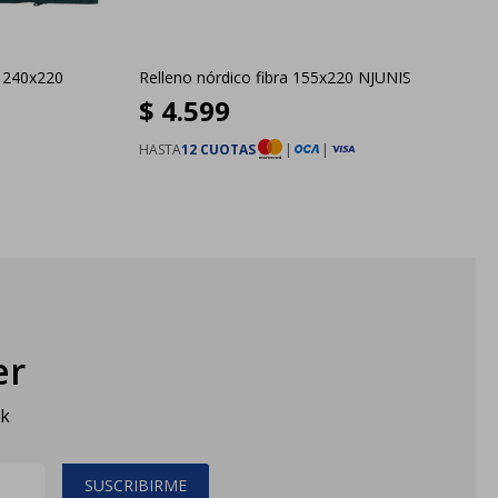
A 240x220
Relleno nórdico fibra 155x220 NJUNIS
$
4.599
HASTA
12 CUOTAS
|
|
er
sk
SUSCRIBIRME