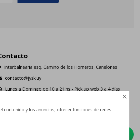
Contacto
Interbalnearia esq. Camino de los Horneros, Canelones
contacto@jysk.uy
Lunes a Domingo de 10 a 21 hs - Pick up web 3 a 4 días
ábiles.





el contenido y los anuncios, ofrecer funciones de redes