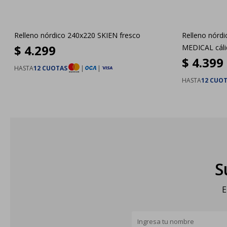
Relleno nórdico 240x220 SKIEN fresco
Relleno nórdi
$
4.299
MEDICAL cál
$
4.399
HASTA
12 CUOTAS
|
|
HASTA
12 CUO
S
E