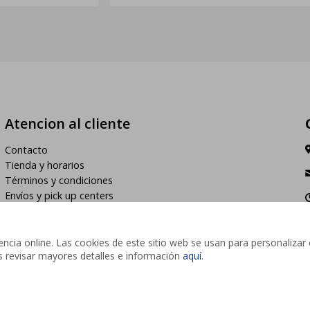
Atencion al cliente
Contacto
Tienda y horarios
Términos y condiciones
Envíos y pick up centers
h
cia online. Las cookies de este sitio web se usan para personalizar 
des revisar mayores detalles e información
aquí
.