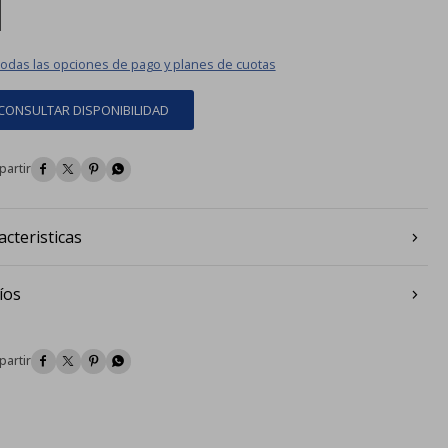
|
todas las opciones de pago y planes de cuotas
CONSULTAR DISPONIBILIDAD




acteristicas
íos



