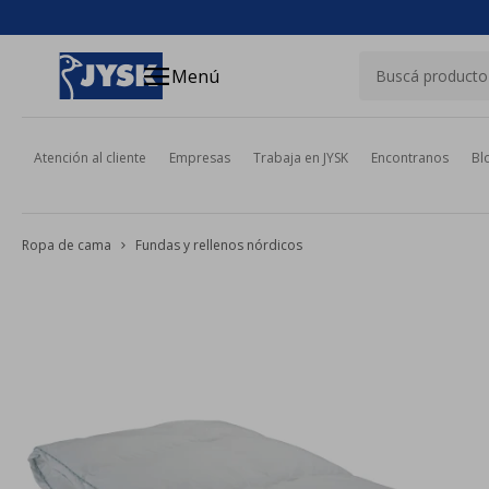
close
menu
Menú
Atención al cliente
Empresas
Trabaja en JYSK
Encontranos
Bl
Ropa de cama
Fundas y rellenos nórdicos