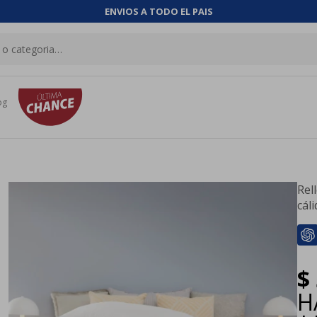
ENVIOS A TODO EL PAIS
og
Rel
cál
$
H