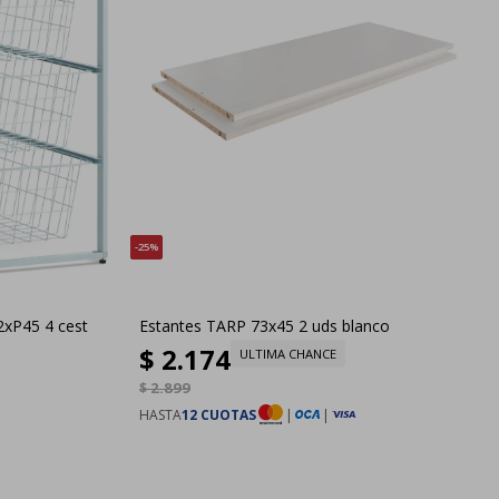
25
2xP45 4 cest
Estantes TARP 73x45 2 uds blanco
$
2.174
ULTIMA CHANCE
$
2.899
HASTA
12 CUOTAS
|
|