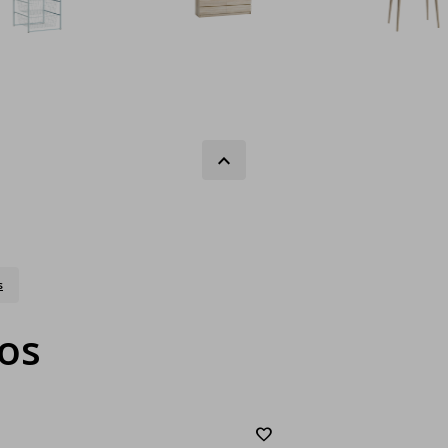
s
ros