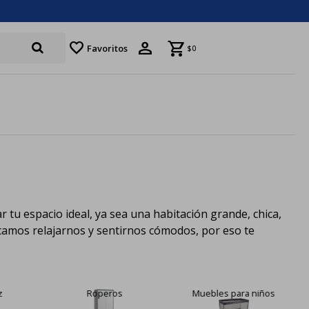
favorite
Favoritos
$
0
 tu espacio ideal, ya sea una habitación grande, chica,
scamos relajarnos y sentirnos cómodos, por eso te
Muebles para niños
Accesorios para roperos