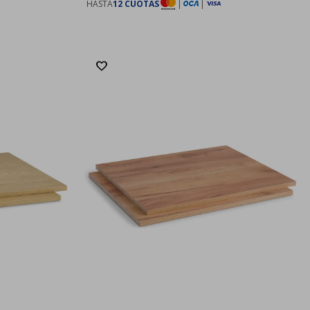
HASTA
12 CUOTAS
|
|