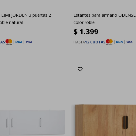
a LIMFJORDEN 3 puertas 2
Estantes para armario ODENSE 
oble natural
color roble
$
1.399
TAS
|
|
HASTA
12 CUOTAS
|
|