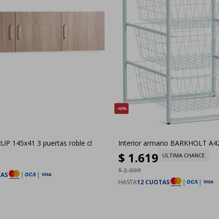
40
P 145x41 3 puertas roble cl
Interior armario BARKHOLT A4
$
1.619
ULTIMA CHANCE
$
2.699
TAS
|
|
HASTA
12 CUOTAS
|
|