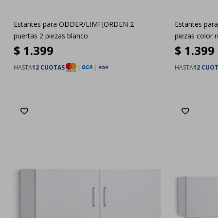
Estantes para ODDER/LIMFJORDEN 2
Estantes par
puertas 2 piezas blanco
piezas color r
$
1.399
$
1.399
HASTA
12 CUOTAS
|
|
HASTA
12 CUO