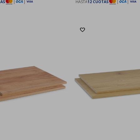
TAS
|
|
HASTA
12 CUOTAS
|
|