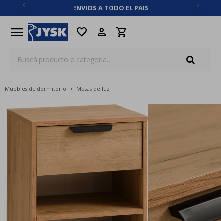
ENVIOS A TODO EL PAIS
close
menu
favorite
Muebles de dormitorio
Mesas de luz