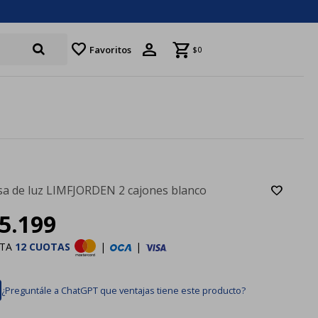
favorite
Favoritos
$
0
a de luz LIMFJORDEN 2 cajones blanco
5.199
STA
12 CUOTAS
|
|
¿Preguntále a ChatGPT que ventajas tiene este producto?