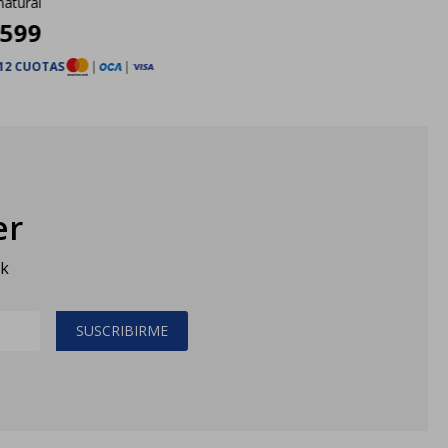
natural
.599
12 CUOTAS
|
|
er
sk
SUSCRIBIRME