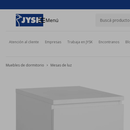
close
menu
Menú
Atención al cliente
Empresas
Trabaja en JYSK
Encontranos
Bl
Muebles de dormitorio
Mesas de luz