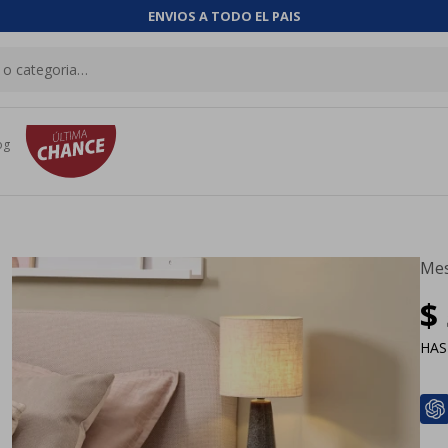
ENVIOS A TODO EL PAIS
og
Mes
$
HA