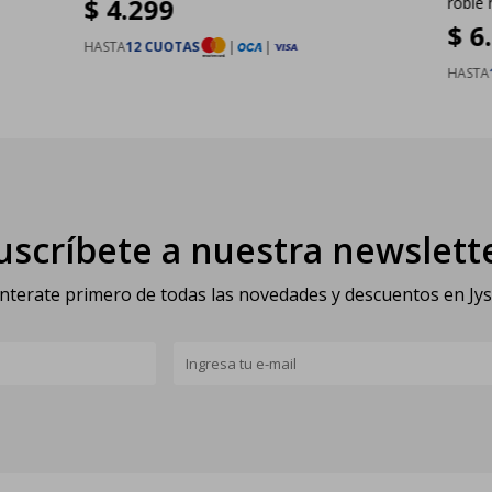
$
4.299
roble 
$
6
HASTA
12 CUOTAS
|
|
HASTA
uscríbete a nuestra newslett
nterate primero de todas las novedades y descuentos en Jy