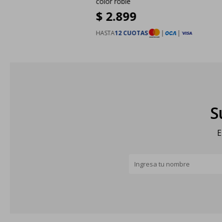
color roble
$
2.899
HASTA
12 CUOTAS
|
|
S
E