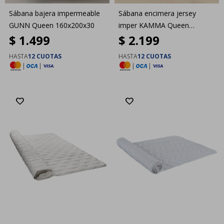
Sábana bajera impermeable
Sábana encimera jersey
GUNN Queen 160x200x30
imper KAMMA Queen
$
1.499
$
2.199
160x200x3
HASTA
12 CUOTAS
HASTA
12 CUOTAS
|
|
|
|