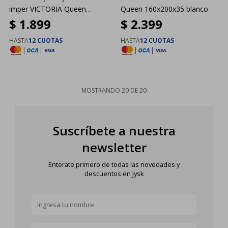
imper VICTORIA Queen
Queen 160x200x35 blanco
$
1.899
$
2.399
160x200
HASTA
12 CUOTAS
HASTA
12 CUOTAS
|
|
|
|
MOSTRANDO
20
DE
20
Suscríbete a nuestra
newsletter
Enterate primero de todas las novedades y
descuentos en Jysk