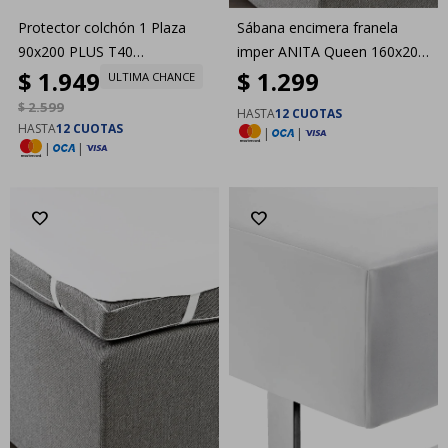
Protector colchón 1 Plaza
Sábana encimera franela
90x200 PLUS T40
imper ANITA Queen 160x200
$
1.949
$
1.299
Dreamzone
bl
ULTIMA CHANCE
$
2.599
HASTA
12 CUOTAS
HASTA
12 CUOTAS
|
|
|
|