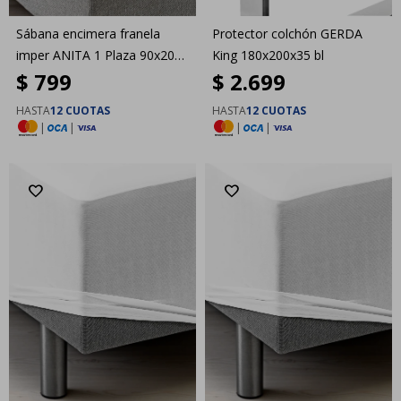
Sábana encimera franela
Protector colchón GERDA
imper ANITA 1 Plaza 90x200
King 180x200x35 bl
$
799
$
2.699
bl
HASTA
12 CUOTAS
HASTA
12 CUOTAS
|
|
|
|