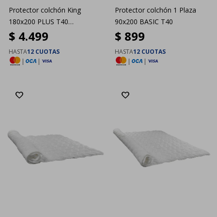
Protector colchón King
Protector colchón 1 Plaza
180x200 PLUS T40
90x200 BASIC T40
$
4.499
$
899
Dreamzone
HASTA
12 CUOTAS
HASTA
12 CUOTAS
|
|
|
|