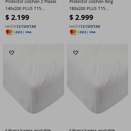
Protector colchón 2 Plazas
Protector colchón King
140x200 PLUS T15
180x200 PLUS T15
$
2.199
$
2.999
Dreamzone
Dreamzone
HASTA
12 CUOTAS
HASTA
12 CUOTAS
|
|
|
|
Sábana bajera ajustable
Sábana bajera ajustable