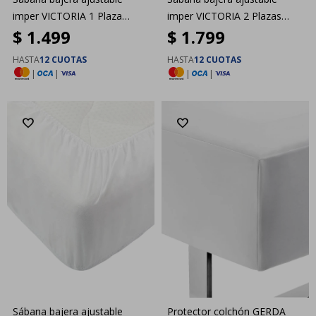
imper VICTORIA 1 Plaza
imper VICTORIA 2 Plazas
$
1.499
$
1.799
90x200
140x200
HASTA
12 CUOTAS
HASTA
12 CUOTAS
|
|
|
|
Sábana bajera ajustable
Protector colchón GERDA