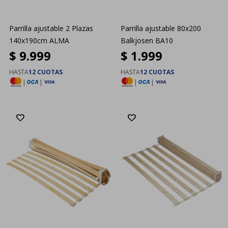
Parrilla ajustable 2 Plazas
Parrilla ajustable 80x200
140x190cm ALMA
Balkjosen BA10
$
9.999
$
1.999
HASTA
12 CUOTAS
HASTA
12 CUOTAS
|
|
|
|