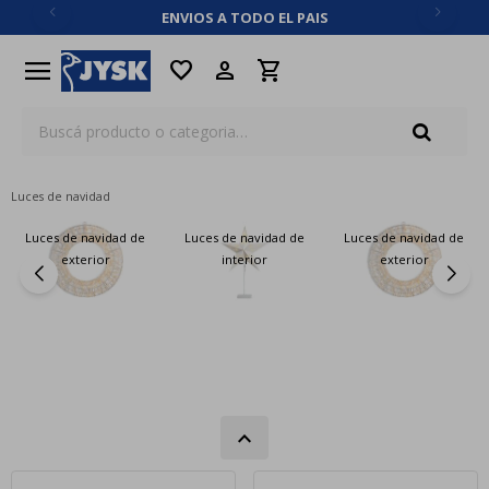
ENVIOS A TODO EL PAIS
close
menu
favorite
Luces de navidad
Luces de navidad de
Luces de navidad de
Luces de navidad de
exterior
interior
exterior