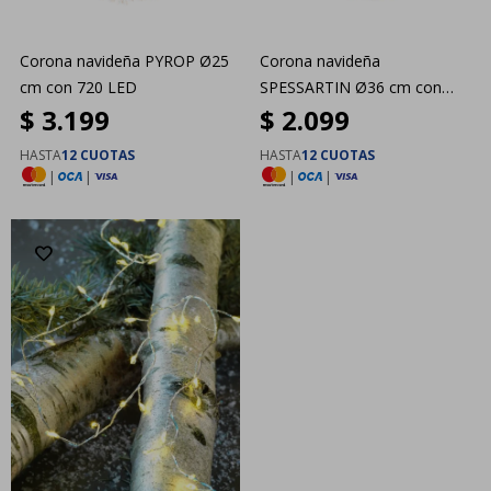
Corona navideña PYROP Ø25
Corona navideña
cm con 720 LED
SPESSARTIN Ø36 cm con
$
3.199
$
2.099
LED
HASTA
12 CUOTAS
HASTA
12 CUOTAS
|
|
|
|