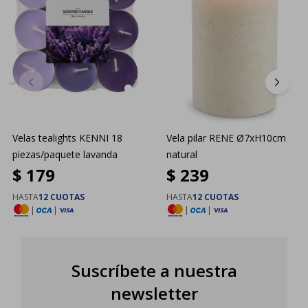
Velas tealights KENNI 18
Vela pilar RENE Ø7xH10cm
piezas/paquete lavanda
natural
$
179
$
239
HASTA
12 CUOTAS
HASTA
12 CUOTAS
|
|
|
|
Suscríbete a nuestra
newsletter