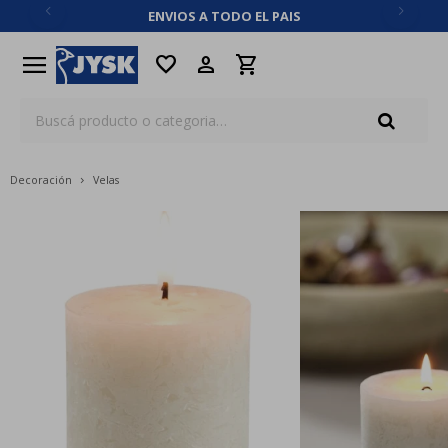
ENVIOS A TODO EL PAIS
close
menu
favorite
Decoración
Velas