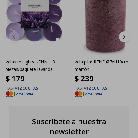
Velas tealights KENNI 18
Vela pilar RENE Ø7xH10cm
piezas/paquete lavanda
marrón
$
179
$
239
HASTA
12 CUOTAS
HASTA
12 CUOTAS
|
|
|
|
Suscríbete a nuestra
newsletter