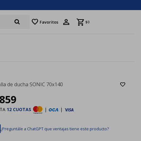
favorite
Favoritos
$
0
lla de ducha SONIC 70x140
859
STA
12 CUOTAS
|
|
¿Preguntále a ChatGPT que ventajas tiene este producto?