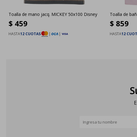
Toalla de mano jacq. MICKEY 50x100 Disney
Toalla de ba
$
459
$
859
HASTA
12 CUOTAS
|
|
HASTA
12 CUO
S
E