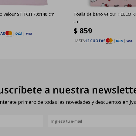
ño velour STITCH 70x140 cm
Toalla de baño velour HELLO K
cm
$
859
TAS
|
|
HASTA
12 CUOTAS
|
|
uscríbete a nuestra newslett
nterate primero de todas las novedades y descuentos en Jy