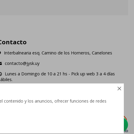
Contacto
Interbalnearia esq. Camino de los Horneros, Canelones
contacto@jysk.uy
Lunes a Domingo de 10 a 21 hs - Pick up web 3 a 4 días
ábiles.





el contenido y los anuncios, ofrecer funciones de redes