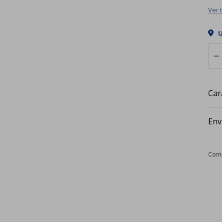
Ver 
U
remove
Car
Env