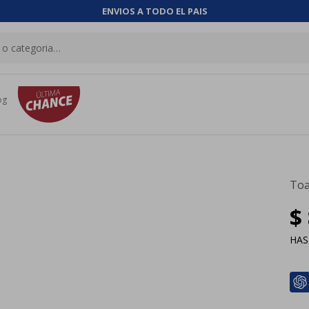
ENVIOS A TODO EL PAIS
og
Toa
$
HA