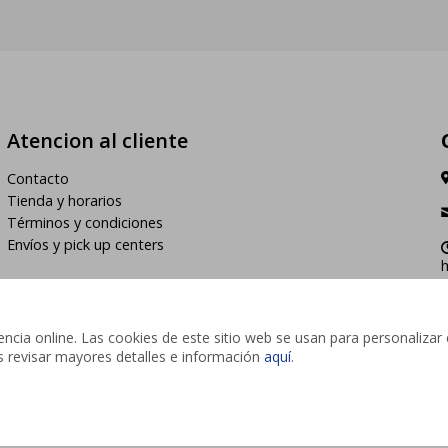
Atencion al cliente
Contacto
Tienda y horarios
Términos y condiciones
Envíos y pick up centers
h
cia online. Las cookies de este sitio web se usan para personalizar 
des revisar mayores detalles e información
aquí
.