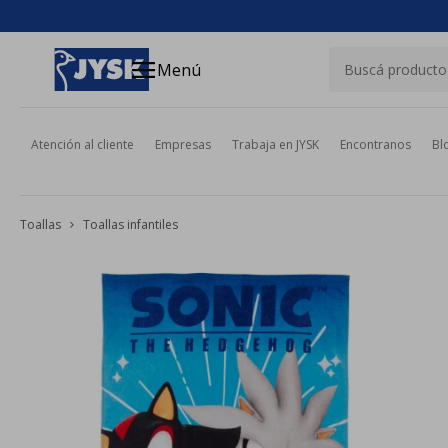
close
menu
Menú
Atención al cliente
Empresas
Trabaja en JYSK
Encontranos
Bl
Toallas
Toallas infantiles