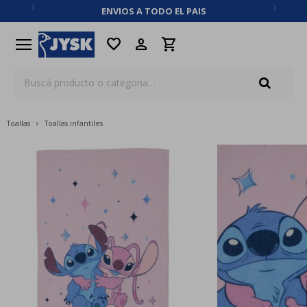
ENVIOS A TODO EL PAIS
close
menu
favorite
Toallas
Toallas infantiles