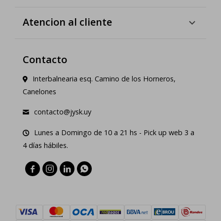
Atencion al cliente
Contacto
Interbalnearia esq. Camino de los Horneros,
Canelones
contacto@jysk.uy
Lunes a Domingo de 10 a 21 hs - Pick up web 3 a
4 días hábiles.



