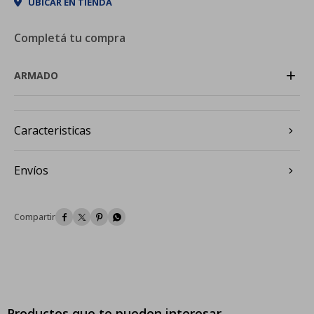
UBICAR EN TIENDA
Completá tu compra
+
ARMADO
Caracteristicas
Envíos




Productos que te pueden interesar