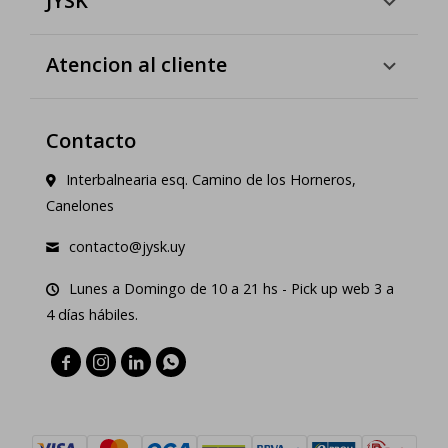
JYSK
Atencion al cliente
Contacto
Interbalnearia esq. Camino de los Horneros,
Canelones
contacto@jysk.uy
Lunes a Domingo de 10 a 21 hs - Pick up web 3 a
4 días hábiles.



