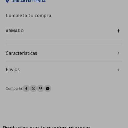
UBICAR EN TIENDA
Completá tu compra
+
ARMADO
Caracteristicas
Envíos




Productos que te pueden interesar