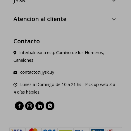
JYSK
Atencion al cliente
Contacto
Interbalnearia esq. Camino de los Horneros,
Canelones
contacto@jysk.uy
Lunes a Domingo de 10 a 21 hs - Pick up web 3 a
4 días hábiles.



