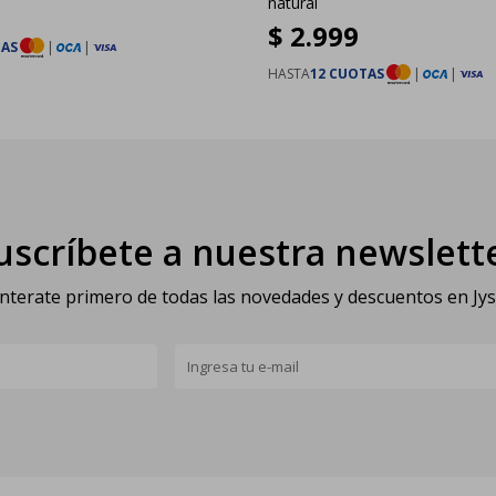
natural
$
2.999
TAS
|
|
HASTA
12 CUOTAS
|
|
uscríbete a nuestra newslett
nterate primero de todas las novedades y descuentos en Jy