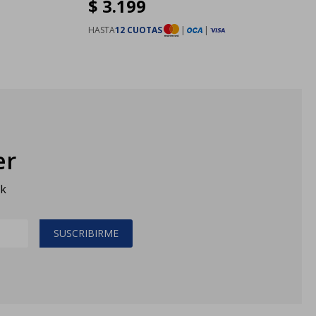
$
3.199
HASTA
12 CUOTAS
|
|
er
sk
SUSCRIBIRME