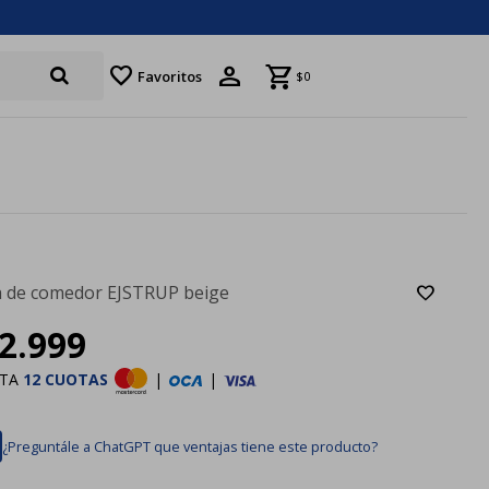
favorite
Favoritos
$
0
la de comedor EJSTRUP beige
2.999
STA
12 CUOTAS
|
|
¿Preguntále a ChatGPT que ventajas tiene este producto?