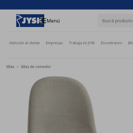
close
menu
Menú
Atención al cliente
Empresas
Trabaja en JYSK
Encontranos
Bl
Sillas
Sillas de comedor