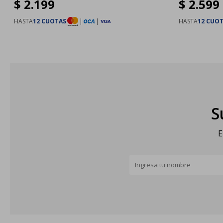
$
2.199
$
2.599
HASTA
12 CUOTAS
|
|
HASTA
12 CUO
S
E