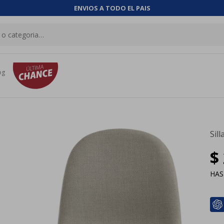
ENVIOS A TODO EL PAIS
og
Sil
$
HA