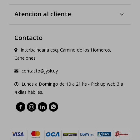
Atencion al cliente
Contacto
Interbalnearia esq. Camino de los Horneros,
Canelones
contacto@jysk.uy
Lunes a Domingo de 10 a 21 hs - Pick up web 3 a
4 días hábiles.



