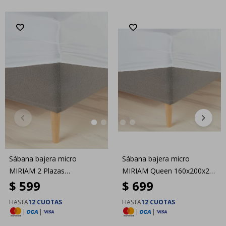
Sábana bajera micro
Sábana bajera micro
MIRIAM 2 Plazas
MIRIAM Queen 160x200x25
$
599
$
699
140x200x25 blanco
blanco
HASTA
12 CUOTAS
HASTA
12 CUOTAS
|
|
|
|