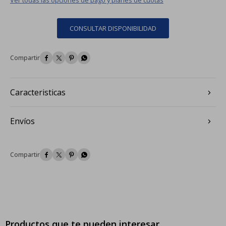
CONSULTAR DISPONIBILIDAD




Caracteristicas
Envíos




Productos que te pueden interesar