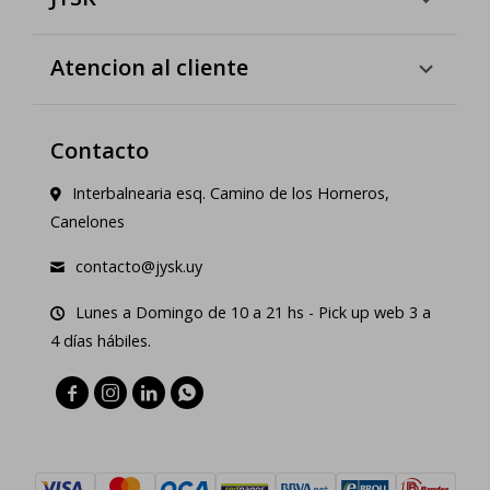
Atencion al cliente
Contacto
Interbalnearia esq. Camino de los Horneros,
Canelones
contacto@jysk.uy
Lunes a Domingo de 10 a 21 hs - Pick up web 3 a
4 días hábiles.



