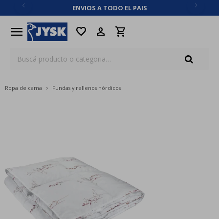
ENVIOS A TODO EL PAIS
close
menu
favorite
Ropa de cama
Fundas y rellenos nórdicos