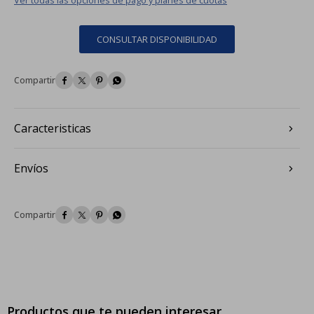
CONSULTAR DISPONIBILIDAD




Caracteristicas
Envíos




Productos que te pueden interesar