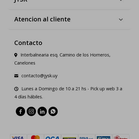
Atencion al cliente
Contacto
Interbalnearia esq. Camino de los Horneros,
Canelones
contacto@jysk.uy
Lunes a Domingo de 10 a 21 hs - Pick up web 3 a
4 días hábiles.



