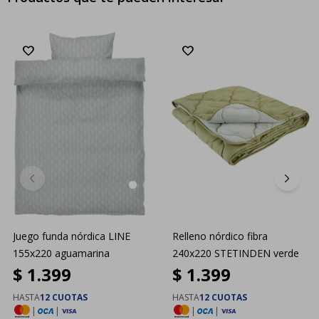
Juego funda nórdica LINE
Relleno nórdico fibra
155x220 aguamarina
240x220 STETINDEN verde
$
1.399
$
1.399
HASTA
12 CUOTAS
HASTA
12 CUOTAS
|
|
|
|