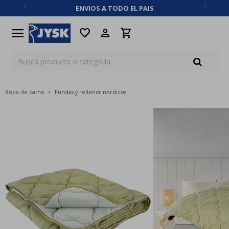
ENVIOS A TODO EL PAIS
close
menu
favorite
Ropa de cama
Fundas y rellenos nórdicos