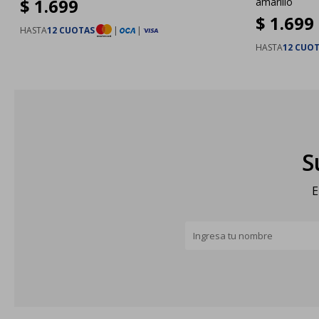
$
1.699
amarillo
$
1.699
HASTA
12 CUOTAS
|
|
HASTA
12 CUO
S
E