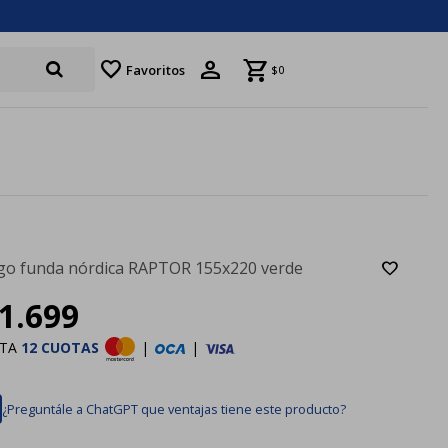
favorite
Favoritos
$
0
go funda nórdica RAPTOR 155x220 verde
1.699
STA
12 CUOTAS
|
|
¿Preguntále a ChatGPT que ventajas tiene este producto?