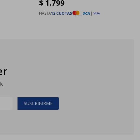
$
1.799
HASTA
12 CUOTAS
|
|
er
sk
SUSCRIBIRME