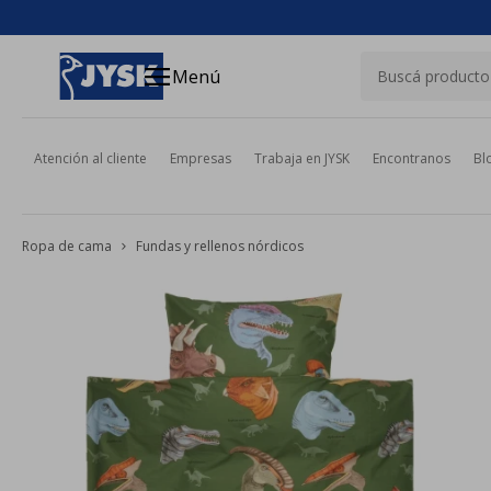
close
menu
Menú
Atención al cliente
Empresas
Trabaja en JYSK
Encontranos
Bl
Ropa de cama
Fundas y rellenos nórdicos