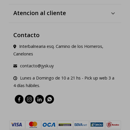
Atencion al cliente
Contacto
Interbalnearia esq. Camino de los Horneros,
Canelones
contacto@jysk.uy
Lunes a Domingo de 10 a 21 hs - Pick up web 3 a
4 días hábiles.



