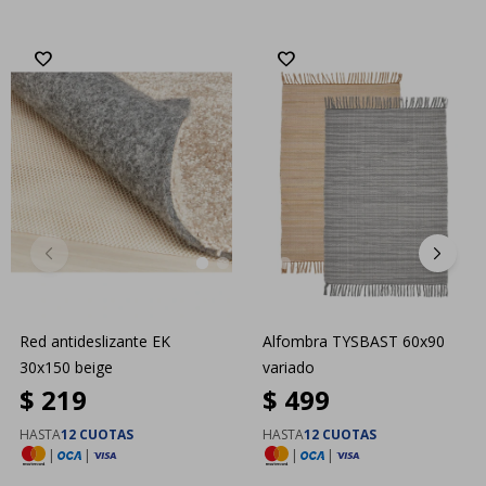
Red antideslizante EK
Alfombra TYSBAST 60x90
30x150 beige
variado
$
219
$
499
HASTA
12 CUOTAS
HASTA
12 CUOTAS
|
|
|
|