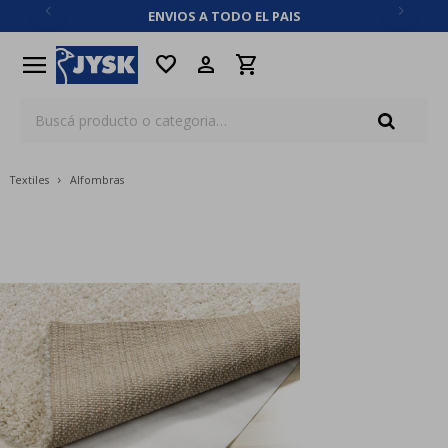
ENVIOS A TODO EL PAIS
close
menu
favorite
Textiles
Alfombras