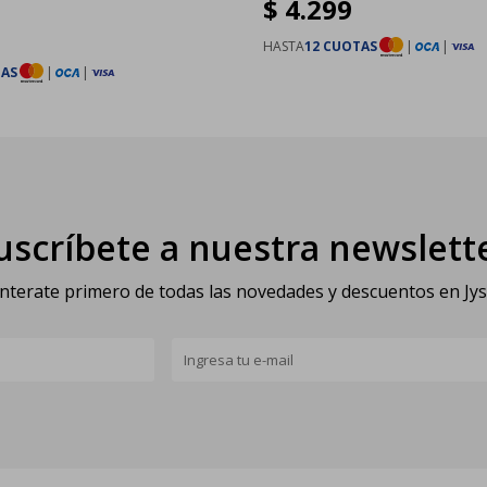
$
4.299
HASTA
12 CUOTAS
|
|
TAS
|
|
uscríbete a nuestra newslett
nterate primero de todas las novedades y descuentos en Jy