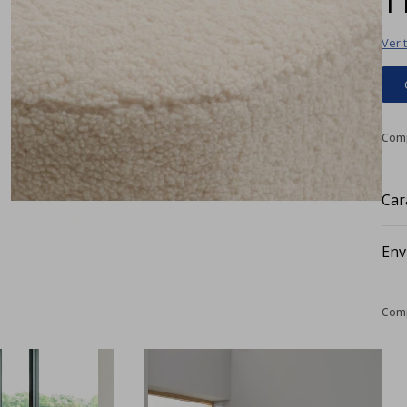
Ver 
Car
Env