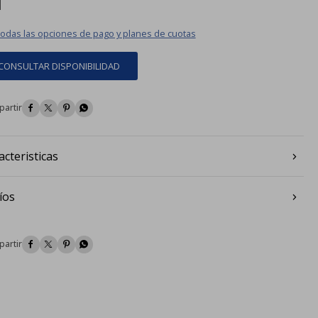
todas las opciones de pago y planes de cuotas
CONSULTAR DISPONIBILIDAD




acteristicas
íos



