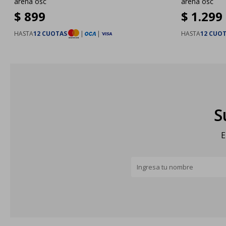
arena osc
arena osc
$
899
$
1.299
HASTA
12 CUOTAS
|
|
HASTA
12 CUO
S
E