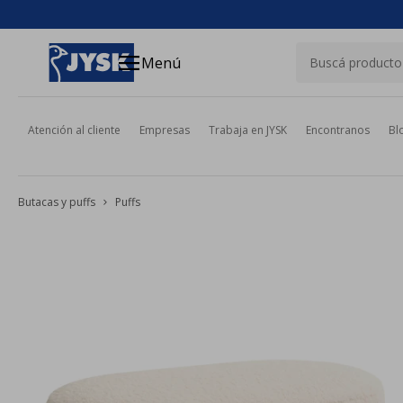
close
menu
Menú
Atención al cliente
Empresas
Trabaja en JYSK
Encontranos
Bl
Butacas y puffs
Puffs