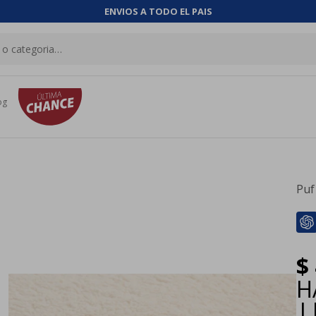
ENVIOS A TODO EL PAIS
og
Puf
$
H
|