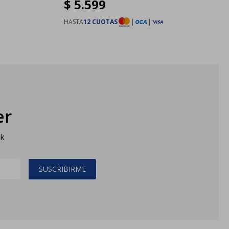
$
5.599
HASTA
12 CUOTAS
|
|
er
sk
SUSCRIBIRME