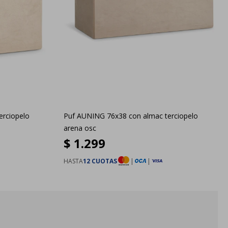
erciopelo
Puf AUNING 76x38 con almac terciopelo
arena osc
$
1.299
HASTA
12 CUOTAS
|
|