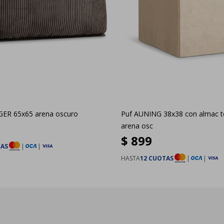
GER 65x65 arena oscuro
Puf AUNING 38x38 con almac t
arena osc
$
899
TAS
|
|
HASTA
12 CUOTAS
|
|