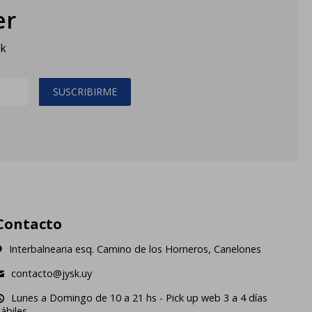
er
sk
SUSCRIBIRME
Contacto
Interbalnearia esq. Camino de los Horneros, Canelones
contacto@jysk.uy
Lunes a Domingo de 10 a 21 hs - Pick up web 3 a 4 días
ábiles.