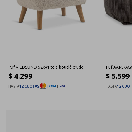
Puf VILDSUND 52x41 tela bouclé crudo
Puf AARS/AG
$
4.299
$
5.599
HASTA
12 CUOTAS
|
|
HASTA
12 CUO