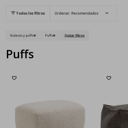
Recomendados
Butacas y puffs
Puffs
Quitar filtros
Puffs