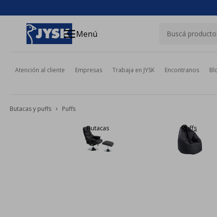
close
menu
Menú
Atención al cliente
Empresas
Trabaja en JYSK
Encontranos
Bl
Butacas y puffs
Puffs
Butacas
Puffs