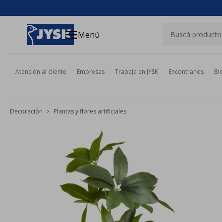
close
menu
Menú
Atención al cliente
Empresas
Trabaja en JYSK
Encontranos
Bl
Decoración
Plantas y flores artificiales