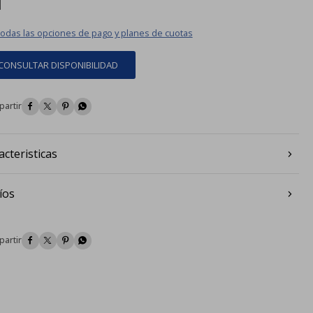
todas las opciones de pago y planes de cuotas
CONSULTAR DISPONIBILIDAD




acteristicas
íos



