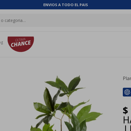
ENVIOS A TODO EL PAIS
og
Pla
$
H
|