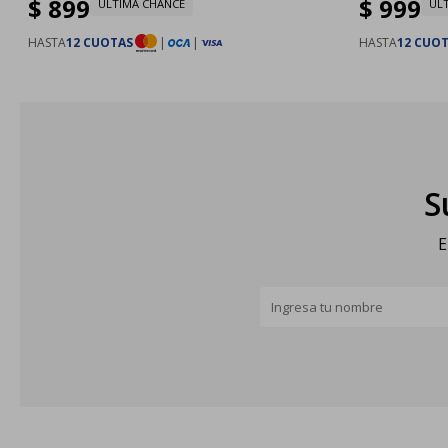
$
899
$
999
ULTIMA CHANCE
UL
HASTA
12 CUOTAS
|
|
HASTA
12 CUO
S
E