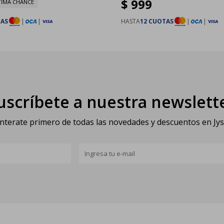
$
999
TIMA CHANCE
TAS
|
|
HASTA
12 CUOTAS
|
|
uscríbete a nuestra newslett
nterate primero de todas las novedades y descuentos en Jy