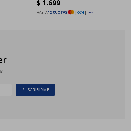
$
1.699
HASTA
12 CUOTAS
|
|
er
sk
SUSCRIBIRME