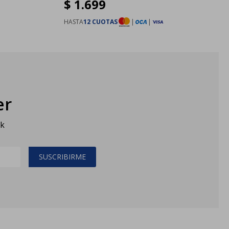
$
1.699
HASTA
12 CUOTAS
|
|
er
sk
SUSCRIBIRME