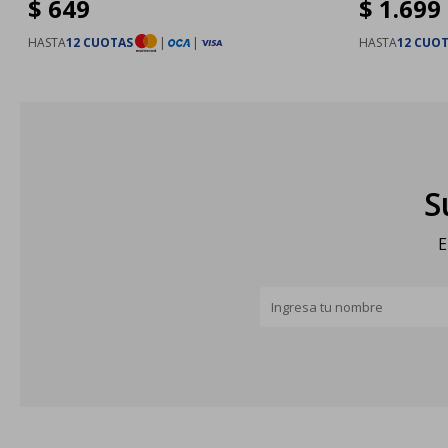
$
649
$
1.699
HASTA
12 CUOTAS
|
|
HASTA
12 CUO
S
E