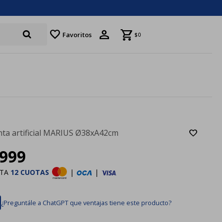
favorite
Favoritos
$
0
nta artificial MARIUS Ø38xA42cm
999
STA
12 CUOTAS
|
|
¿Preguntále a ChatGPT que ventajas tiene este producto?