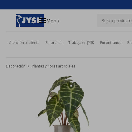
close
menu
Menú
Atención al cliente
Empresas
Trabaja en JYSK
Encontranos
Bl
Decoración
Plantas y flores artificiales