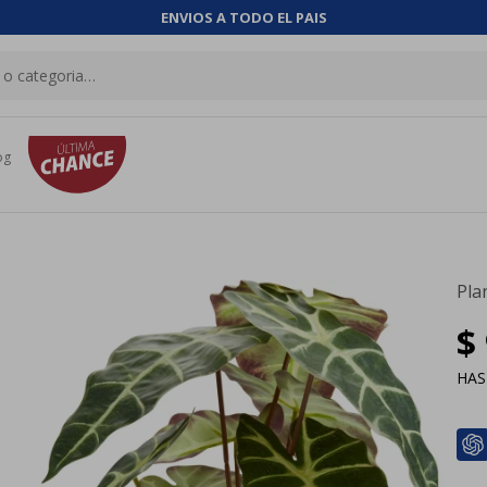
ENVIOS A TODO EL PAIS
og
Pla
$
HA