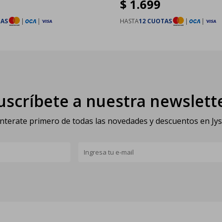
$
1.699
TAS
|
|
HASTA
12 CUOTAS
|
|
uscríbete a nuestra newslett
nterate primero de todas las novedades y descuentos en Jy