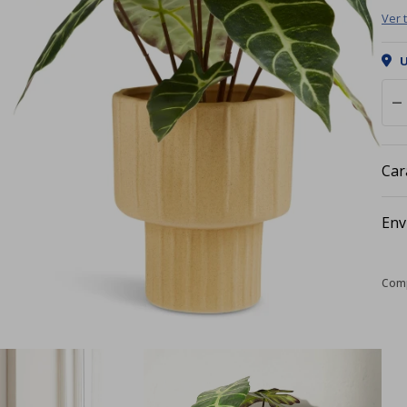
Ver 
U
remove
Car
Env