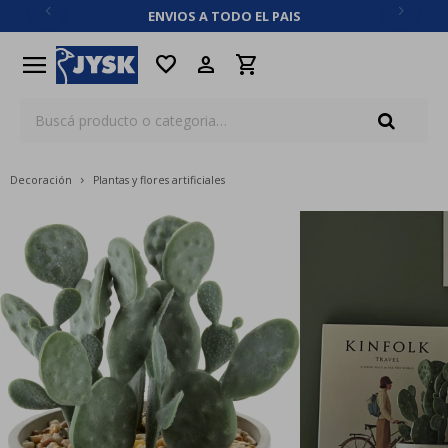
ENVIOS A TODO EL PAIS
close
menu
favorite
Decoración
Plantas y flores artificiales