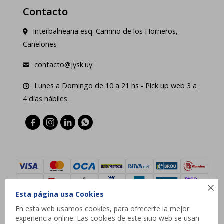
Contacto
Interbalnearia esq. Camino de los Horneros,
Canelones
contacto@jysk.uy
Lunes a Domingo de 10 a 21 hs - Pick up web 3 a
4 días hábiles.





Esta página usa Cookies
En esta web usamos cookies, para ofrecerte la mejor
experiencia online. Las cookies de este sitio web se usan
© Copyright 2026 / JYSK