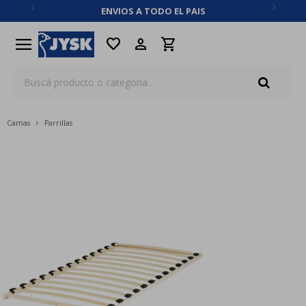
ENVIOS A TODO EL PAIS
close
menu
favorite
Camas
Parrillas