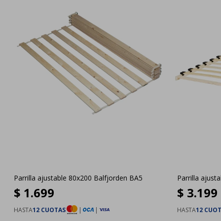
Parrilla ajustable 80x200 Balfjorden BA5
Parrilla ajus
$
1.699
$
3.199
HASTA
12 CUOTAS
|
|
HASTA
12 CUO