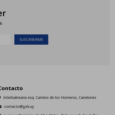
er
sk
SUSCRIBIRME
Contacto
Interbalnearia esq. Camino de los Horneros, Canelones
contacto@jysk.uy