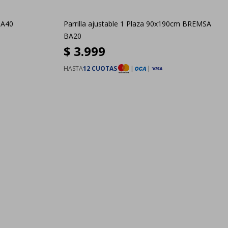
 A40
Parrilla ajustable 1 Plaza 90x190cm BREMSA
BA20
$
3.999
HASTA
12 CUOTAS
|
|