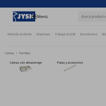
close
menu
Menú
Atención al cliente
Empresas
Trabaja en JYSK
Encontranos
Bl
Camas
Parrillas
Patas y accesorios
Respaldos