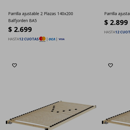
Parrilla ajustable 2 Plazas 140x200
Parrilla ajus
$
2.899
Balfjorden BA5
$
2.699
HASTA
12 CUO
HASTA
12 CUOTAS
|
|