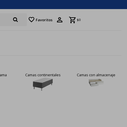
favorite
Favoritos
$
0
ales
Camas con almacenaje
Patas y accesorios