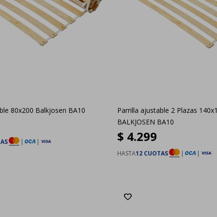
table 80x200 Balkjosen BA10
Parrilla ajustable 2 Plazas 140x
BALKJOSEN BA10
$
4.299
TAS
|
|
HASTA
12 CUOTAS
|
|