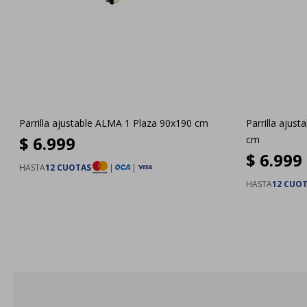
Parrilla ajustable ALMA 1 Plaza 90x190 cm
Parrilla ajus
$
6.999
cm
$
6.999
HASTA
12 CUOTAS
|
|
HASTA
12 CUO