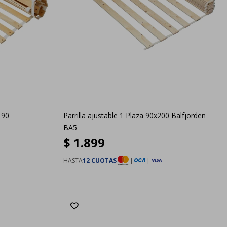
190
Parrilla ajustable 1 Plaza 90x200 Balfjorden
BA5
$
1.899
HASTA
12 CUOTAS
|
|