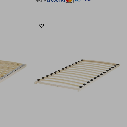
HASTA
12 CUOTAS
|
|