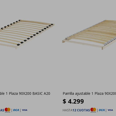
table 1 Plaza 90X200 BASIC A20
Parrilla ajustable 1 Plaza 90X2
$
4.299
TAS
|
|
HASTA
12 CUOTAS
|
|