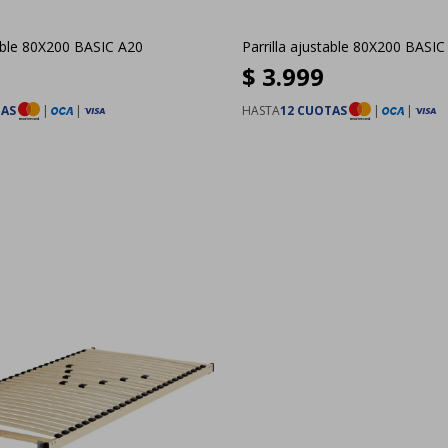
table 80X200 BASIC A20
Parrilla ajustable 80X200 BASIC
$
3.999
TAS
|
|
HASTA
12 CUOTAS
|
|