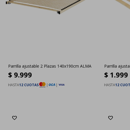
Parrilla ajustable 2 Plazas 140x190cm ALMA
Parrilla ajus
$
9.999
$
1.999
HASTA
12 CUOTAS
|
|
HASTA
12 CUO