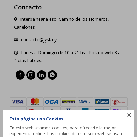
Contacto
Interbalnearia esq. Camino de los Horneros,
Canelones
contacto@jysk.uy
Lunes a Domingo de 10 a 21 hs - Pick up web 3 a
4 días hábiles.





Esta página usa Cookies
En esta web usamos cookies, para ofrecerte la mejor
experiencia online. Las cookies de este sitio web se usan
© Copyright 2026 / JYSK