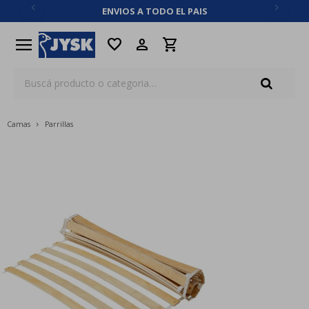
ENVIOS A TODO EL PAIS
close
menu
favorite
Camas
Parrillas