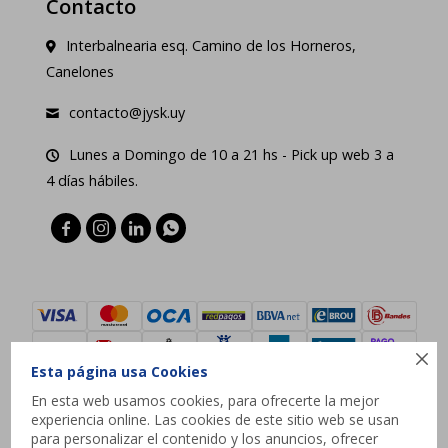
Contacto
Interbalnearia esq. Camino de los Horneros,
Canelones
contacto@jysk.uy
Lunes a Domingo de 10 a 21 hs - Pick up web 3 a
4 días hábiles.





Esta página usa Cookies
En esta web usamos cookies, para ofrecerte la mejor
experiencia online. Las cookies de este sitio web se usan
© Copyright 2026 / JYSK
para personalizar el contenido y los anuncios, ofrecer