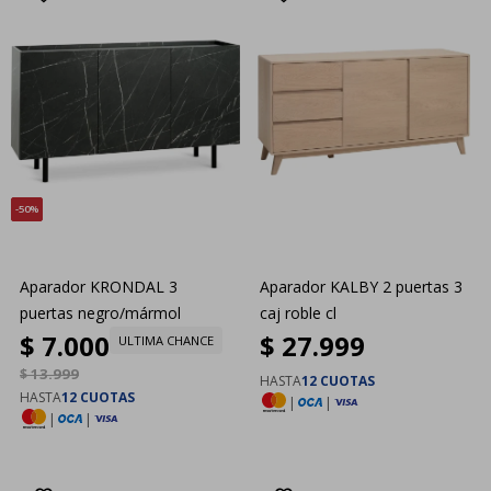
50
Aparador KRONDAL 3
Aparador KALBY 2 puertas 3
puertas negro/mármol
caj roble cl
$
7.000
$
27.999
ULTIMA CHANCE
$
13.999
HASTA
12 CUOTAS
HASTA
12 CUOTAS
|
|
|
|