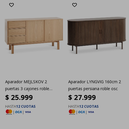
Aparador MEJLSKOV 2
Aparador LYNGVIG 160cm 2
puertas 3 cajones roble
puertas persiana roble osc
$
25.999
$
27.999
natural
HASTA
12 CUOTAS
HASTA
12 CUOTAS
|
|
|
|