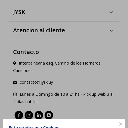
JYSK
Atencion al cliente
Contacto
Interbalnearia esq. Camino de los Horneros,
Canelones
contacto@jysk.uy
Lunes a Domingo de 10 a 21 hs - Pick up web 3 a
4 días hábiles.





Esta página usa Cookies