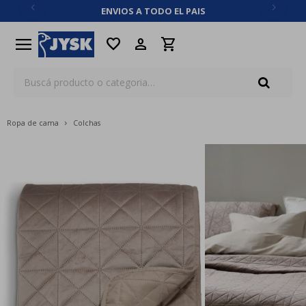
ENVIOS A TODO EL PAIS
close
menu
favorite
Ropa de cama
Colchas