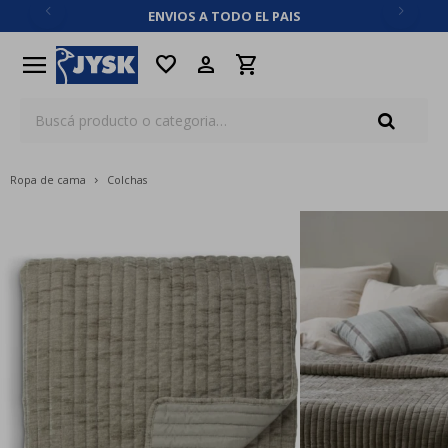
ENVIOS A TODO EL PAIS
close
menu
favorite
Ropa de cama
Colchas