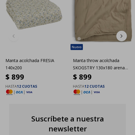
Manta acolchada FRESIA
Manta throw acolchada
140x200
SKOGSTRY 130x180 arena
$
899
$
899
osc
HASTA
12 CUOTAS
HASTA
12 CUOTAS
|
|
|
|
Suscríbete a nuestra
newsletter