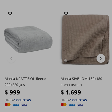
Manta KRATTFIOL fleece
Manta SIVBLOM 130x180
200x220 gris
arena oscura
$
999
$
1.699
HASTA
12 CUOTAS
HASTA
12 CUOTAS
|
|
|
|