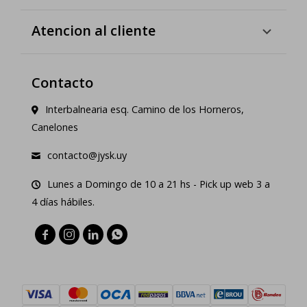
Atencion al cliente
Contacto
Interbalnearia esq. Camino de los Horneros,
Canelones
contacto@jysk.uy
Lunes a Domingo de 10 a 21 hs - Pick up web 3 a
4 días hábiles.



