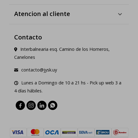
Atencion al cliente
Contacto
Interbalnearia esq. Camino de los Horneros,
Canelones
contacto@jysk.uy
Lunes a Domingo de 10 a 21 hs - Pick up web 3 a
4 días hábiles.



