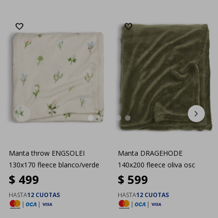
Manta throw ENGSOLEI
Manta DRAGEHODE
130x170 fleece blanco/verde
140x200 fleece oliva osc
$
499
$
599
HASTA
12 CUOTAS
HASTA
12 CUOTAS
|
|
|
|