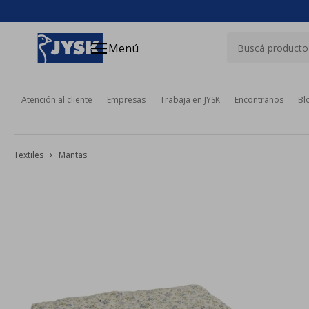
close
menu
Menú
Atención al cliente
Empresas
Trabaja en JYSK
Encontranos
Bl
Textiles
Mantas