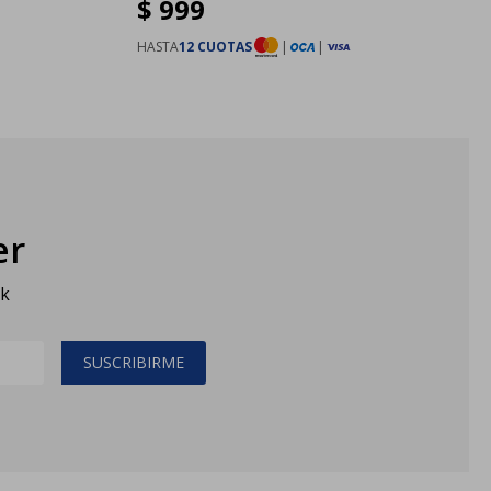
$
999
HASTA
12 CUOTAS
|
|
er
sk
SUSCRIBIRME