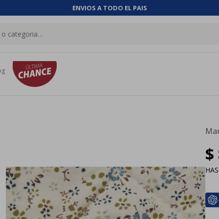
ENVIOS A TODO EL PAIS
og
Man
$
HA