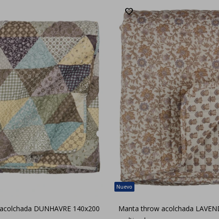
 acolchada DUNHAVRE 140x200
Manta throw acolchada LAVEN