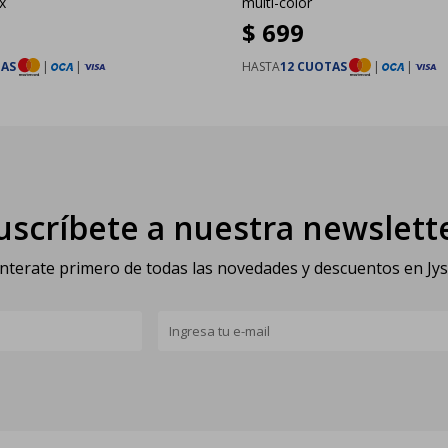
x
multi-color
$
699
TAS
|
|
HASTA
12 CUOTAS
|
|
uscríbete a nuestra newslett
nterate primero de todas las novedades y descuentos en Jy