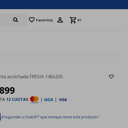
favorite
Favoritos
$
0
ta acolchada FRESIA 140x200
899
STA
12 CUOTAS
|
|
¿Preguntále a ChatGPT que ventajas tiene este producto?