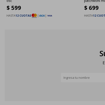
osc
patchwork mi
$
599
$
699
HASTA
12 CUOTAS
|
|
HASTA
12 CUO
S
E