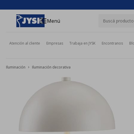
close
menu
Menú
Atención al cliente
Empresas
Trabaja en JYSK
Encontranos
Bl
Iluminación
Iluminación decorativa