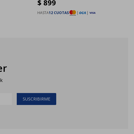
$
899
HASTA
12 CUOTAS
|
|
er
sk
SUSCRIBIRME