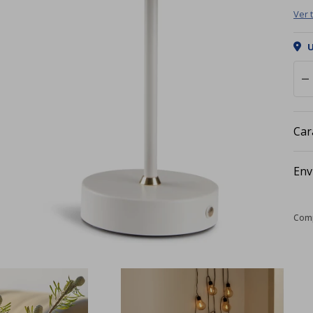
Ver 
U
remove
Car
Env