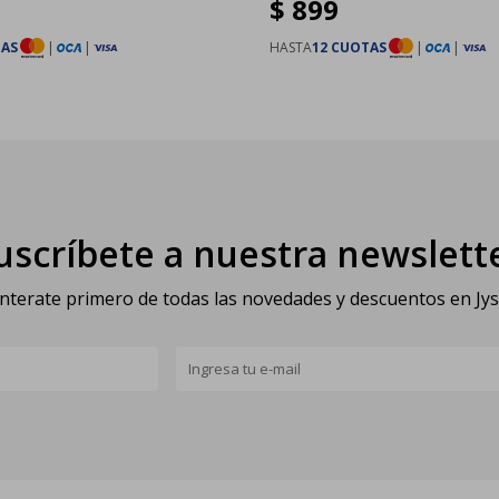
$
899
TAS
|
|
HASTA
12 CUOTAS
|
|
uscríbete a nuestra newslett
nterate primero de todas las novedades y descuentos en Jy