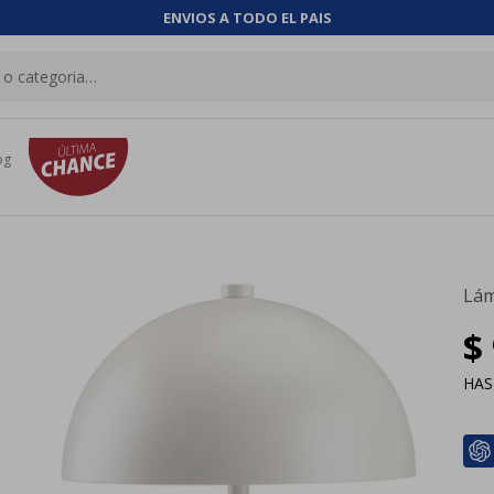
ENVIOS A TODO EL PAIS
og
Lám
$
HA