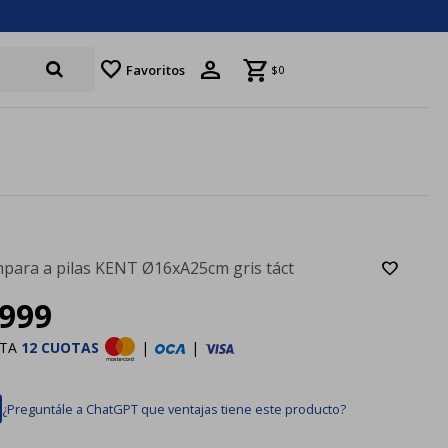
favorite
Favoritos
$
0
para a pilas KENT Ø16xA25cm gris táct
999
STA
12 CUOTAS
|
|
¿Preguntále a ChatGPT que ventajas tiene este producto?