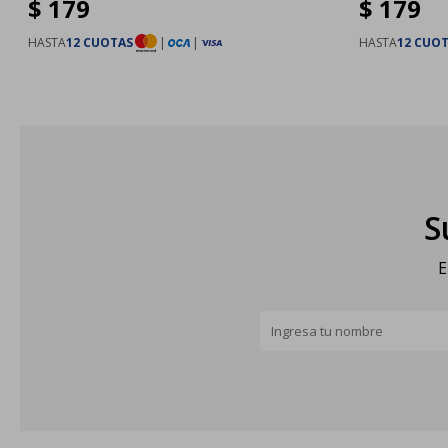
$
179
$
179
HASTA
12 CUOTAS
|
|
HASTA
12 CUO
S
E