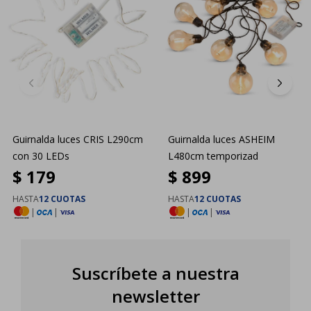
Guirnalda luces CRIS L290cm
Guirnalda luces ASHEIM
con 30 LEDs
L480cm temporizad
$
179
$
899
HASTA
12 CUOTAS
HASTA
12 CUOTAS
|
|
|
|
Suscríbete a nuestra
newsletter