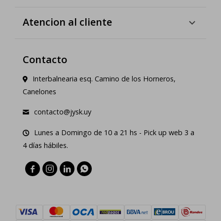
Atencion al cliente
Contacto
Interbalnearia esq. Camino de los Horneros,
Canelones
contacto@jysk.uy
Lunes a Domingo de 10 a 21 hs - Pick up web 3 a
4 días hábiles.



