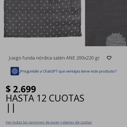
Juego funda nórdica satén ANE 200x220 gr
¿Preguntále a ChatGPT que ventajas tiene este producto?
$
2.699
HASTA
12 CUOTAS
|
|
Ver todas las opciones de pago y planes de cuotas