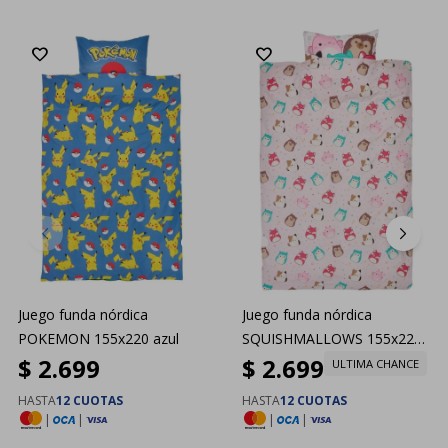
Juego funda nórdica
Juego funda nórdica
POKEMON 155x220 azul
SQUISHMALLOWS 155x220
$
2.699
$
2.699
rosa
ULTIMA CHANCE
HASTA
12 CUOTAS
HASTA
12 CUOTAS
|
|
|
|