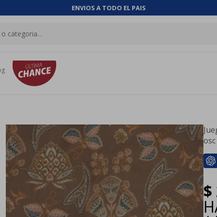
ENVIOS A TODO EL PAIS
og
Jue
osc
$
H