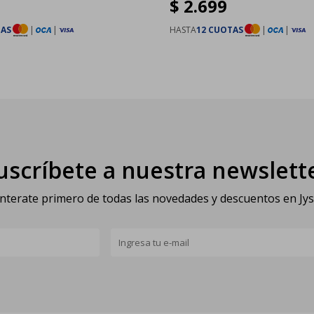
$
2.699
TAS
|
|
HASTA
12 CUOTAS
|
|
uscríbete a nuestra newslett
nterate primero de todas las novedades y descuentos en Jy