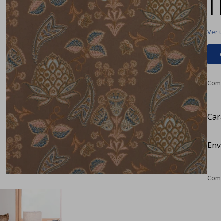
|
Ver 
Car
Env