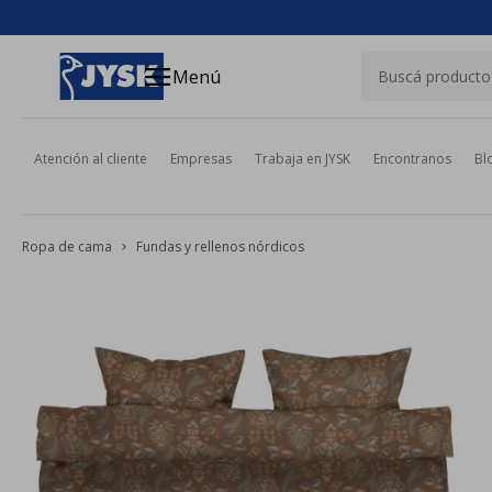
close
menu
Menú
Atención al cliente
Empresas
Trabaja en JYSK
Encontranos
Bl
Ropa de cama
Fundas y rellenos nórdicos