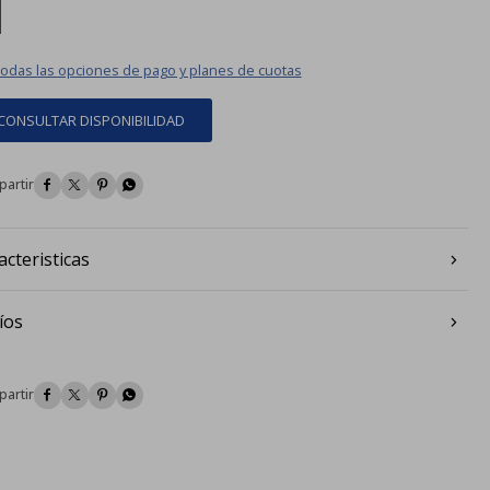
|
todas las opciones de pago y planes de cuotas
CONSULTAR DISPONIBILIDAD




acteristicas
íos



