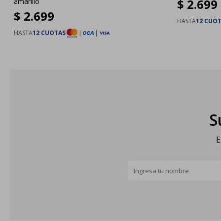
$
2.699
amarillo
$
2.699
HASTA
12 CUO
HASTA
12 CUOTAS
|
|
S
E