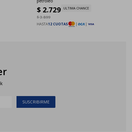
petróleo
$
2.729
ULTIMA CHANCE
$
3.899
HASTA
12 CUOTAS
|
|
er
sk
SUSCRIBIRME