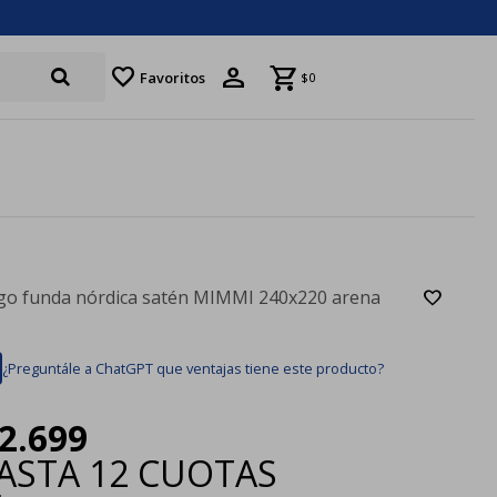
favorite
Favoritos
$
0
go funda nórdica satén MIMMI 240x220 arena
¿Preguntále a ChatGPT que ventajas tiene este producto?
2.699
ASTA
12 CUOTAS