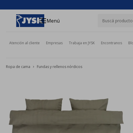
close
menu
Menú
Atención al cliente
Empresas
Trabaja en JYSK
Encontranos
Bl
Ropa de cama
Fundas y rellenos nórdicos