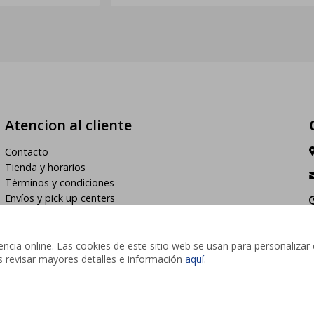
Atencion al cliente
Contacto
Tienda y horarios
Términos y condiciones
Envíos y pick up centers
h
cia online. Las cookies de este sitio web se usan para personalizar 
des revisar mayores detalles e información
aquí
.