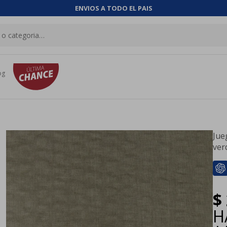
ENVIOS A TODO EL PAIS
og
Jue
ver
$
H