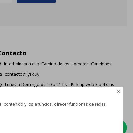
Contacto
Interbalnearia esq. Camino de los Horneros, Canelones
contacto@jysk.uy
Lunes a Domingo de 10 a 21 hs - Pick up web 3 a 4 días
ábiles.





el contenido y los anuncios, ofrecer funciones de redes