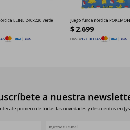
nórdica ELINE 240x220 verde
Juego funda nórdica POKEMON
$
2.699
TAS
|
|
HASTA
12 CUOTAS
|
|
uscríbete a nuestra newslett
nterate primero de todas las novedades y descuentos en Jy