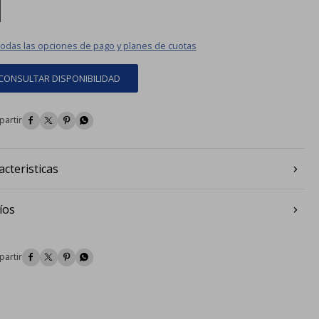
|
todas las opciones de pago y planes de cuotas
CONSULTAR DISPONIBILIDAD




acteristicas
íos



