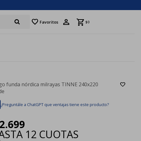
favorite
Favoritos
$
0
go funda nórdica milrayas TINNE 240x220
de
¿Preguntále a ChatGPT que ventajas tiene este producto?
2.699
ASTA
12 CUOTAS