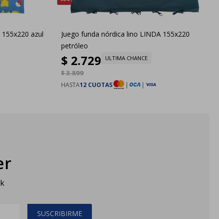
 155x220 azul
Juego funda nórdica lino LINDA 155x220
petróleo
$
2.729
ULTIMA CHANCE
$
3.899
HASTA
12 CUOTAS
|
|
er
sk
SUSCRIBIRME