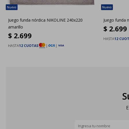
Juego funda nórdica NIKOLINE 240x220
Juego funda 
$
2.699
amarillo
$
2.699
HASTA
12 CUO
HASTA
12 CUOTAS
|
|
S
E