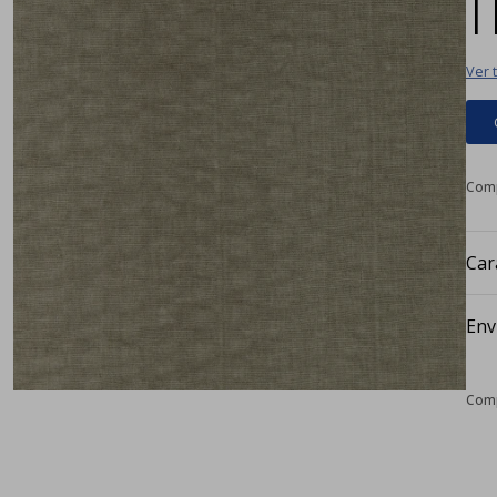
|
Ver 
Car
Env