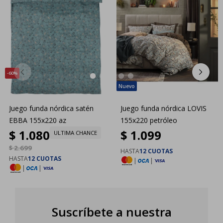
60
Juego funda nórdica satén
Juego funda nórdica LOVIS
EBBA 155x220 az
155x220 petróleo
$
1.080
$
1.099
ULTIMA CHANCE
$
2.699
HASTA
12 CUOTAS
HASTA
12 CUOTAS
|
|
|
|
Suscríbete a nuestra