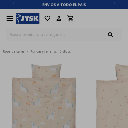
ENVIOS A TODO EL PAIS
close
menu
favorite
Ropa de cama
Fundas y rellenos nórdicos