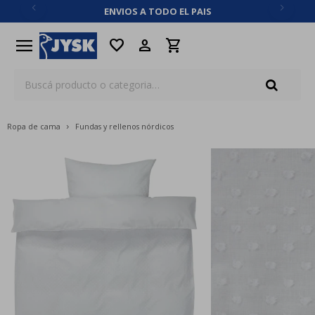
ENVIOS A TODO EL PAIS
close
menu
favorite
Ropa de cama
Fundas y rellenos nórdicos